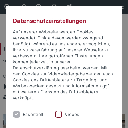
Direkt
Direkt
zum
zur
Inhalt
Fußleiste
Datenschutzeinstellungen
Auf unserer Webseite werden Cookies
verwendet. Einige davon werden zwingend
benötigt, während es uns andere ermöglichen,
Universitätsbund e. V.
Ihre Nutzererfahrung auf unserer Webseite zu
verbessern. Ihre getroffenen Einstellungen
Sie sind hier:
Startseite
...
Ihr Engagement kommt an
können jederzeit in unserer
Datenschutzerklärung bearbeitet werden. Mit
den Cookies zur Videowiedergabe werden auch
09.06.2026
Cookies des Drittanbieters zu Targeting- und
Mikroskopische Untersuchungen
Werbezwecken gesetzt und Informationen ggf.
mit weiteren Diensten des Drittanbieters
an steinzeitlichem Bernstein
verknüpft.
Essentiell
Videos