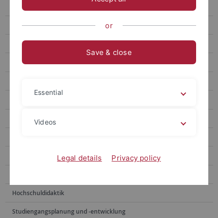
bwGPT/Ask Alma
KI & Prüfen
or
Workshops und Selbstlernangebote
Save & close
EU AI-Act/KI-Verordnung
KI Grundlagenschulung
Essential
KI Lexikon
Downloadbereich
Videos
Digitale Lehre
Digitale Prüfungen
Legal details
Privacy policy
Teaching Excellence – Digital
Hochschuldidaktik
Studiengangsplanung und -entwicklung