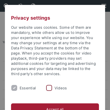
Skip
Skip
to
to
content
footer
Privacy settings
Our website uses cookies. Some of them are
mandatory, while others allow us to improve
your experience while using our website. You
You are here:
Startseite
...
bwGPT/Ask Alma
may change your settings at any time via the
Data Privacy Statement at the bottom of the
page. When you accept the cookies for video
Veranstaltungen
playback, third-party providers may set
additional cookies for targeting and advertising
Förderformate
purposes and your data may be linked to the
third party’s other services.
Generative KI in Lehre und Forschung
Leitlinie der Universität Tübingen
Essential
Videos
Handreichung KI in Lehr- und Prüfungskontexten
KI erfolgreich in der Lehre einsetzen
Accept all