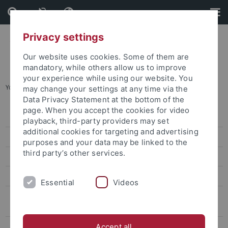
Skip
Skip
to
to
content
footer
Privacy settings
Our website uses cookies. Some of them are
mandatory, while others allow us to improve
your experience while using our website. You
You are here:
Home
...
bwGPT/Ask Alma
may change your settings at any time via the
Data Privacy Statement at the bottom of the
page. When you accept the cookies for video
Veranstaltungen
playback, third-party providers may set
additional cookies for targeting and advertising
Funding Formats
purposes and your data may be linked to the
third party’s other services.
Generative KI in Lehre und Forschung
Guideline of the University of Tübingen
Essential
Videos
Handout Artificial Intelligence in Teaching and Assessment
Contexts
KI erfolgreich in der Lehre einsetzen
Accept all