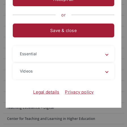
bwGPT/Ask Alma
or
KI & Prüfen
Save & close
Workshops und Selbstlernangebote
EU AI-Act/KI-Verordnung
KI Grundlagenschulung
Essential
KI Lexikon
Videos
Downloadbereich
Digital teaching
Legal details
Privacy policy
Digitale Prüfungen
Teaching Excellence – Digital
Center for Teaching and Learning in Higher Education