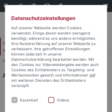
Direkt
Direkt
zum
zur
Inhalt
Fußleiste
Datenschutzeinstellungen
Auf unserer Webseite werden Cookies
verwendet. Einige davon werden zwingend
benötigt, während es uns andere ermöglichen,
Internationales Zentrum für Ethik in den
Ihre Nutzererfahrung auf unserer Webseite zu
verbessern. Ihre getroffenen Einstellungen
Wissenschaften (IZEW)
können jederzeit in unserer
Datenschutzerklärung bearbeitet werden. Mit
Sie sind hier:
Startseite
...
Aktuelles
den Cookies zur Videowiedergabe werden auch
Cookies des Drittanbieters zu Targeting- und
Aktuelles
Werbezwecken gesetzt und Informationen ggf.
mit weiteren Diensten des Drittanbieters
verknüpft.
Essentiell
Videos