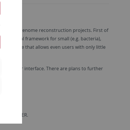
 ancient genome reconstruction projects. First of
ed general framework for small (e.g. bacteria),
interface that allows even users with only little
l details.
hical user interface. There are plans to further
g with EAGER.