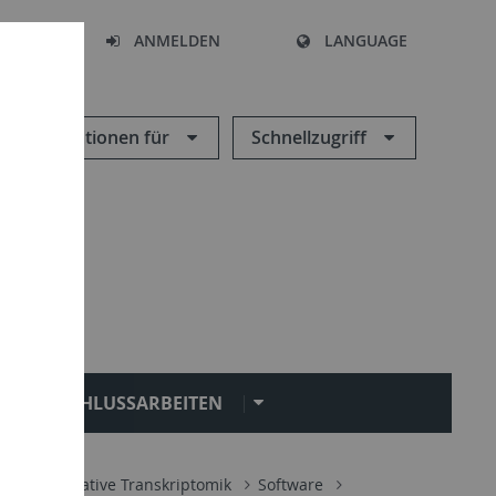
HEN
ANMELDEN
LANGUAGE
Informationen für
Schnellzugriff
ABSCHLUSSARBEITEN
ik
Integrative Transkriptomik
Software