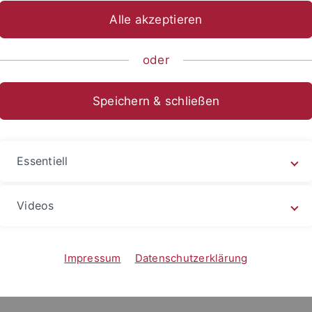
Alle akzeptieren
me Reconstruction
oder
ndly way for researchers to address two problems in current
ess, map and analyze ancient genomic data using a standardiz
Speichern & schließen
ion projects. Secondly, we want to provide a user-friendly 
he necessity to fully understand all the underlying technica
Essentiell
 be used separately to generate a workflow utilizing a grap
y integrating newly developed methods and tools.
Videos
d the documentation are available in the
documentation
.
Impressum
Datenschutzerklärung
, accompanied by the sources for all additional tools comin