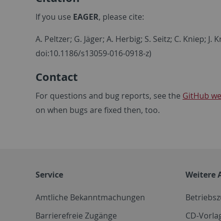
If you use
EAGER
, please cite:
A. Peltzer; G. Jäger; A. Herbig; S. Seitz; C. Kniep; J. 
doi:10.1186/s13059-016-0918-z)
Contact
For questions and bug reports, see the
GitHub we
on when bugs are fixed then, too.
Service
Weitere 
Amtliche Bekanntmachungen
Betriebs
Barrierefreie Zugänge
CD-Vorla