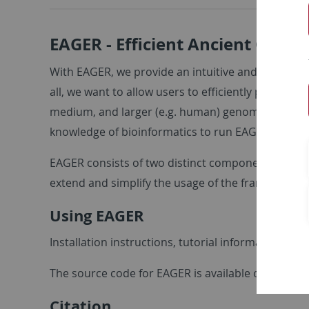
EAGER - Efficient Ancient Geno
With EAGER, we provide an intuitive and user-frie
all, we want to allow users to efficiently preproc
medium, and larger (e.g. human) genome reconstruct
knowledge of bioinformatics to run EAGER without t
EAGER consists of two distinct components that can
extend and simplify the usage of the framework b
Using EAGER
Installation instructions, tutorial information an
The source code for EAGER is available on
GitHub
Citation