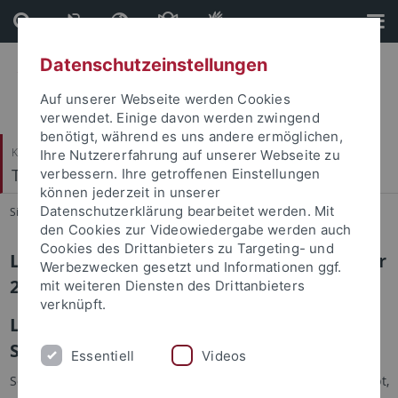
Direkt
Direkt
zum
zur
Inhalt
Fußleiste
Datenschutzeinstellungen
Auf unserer Webseite werden Cookies
verwendet. Einige davon werden zwingend
benötigt, während es uns andere ermöglichen,
Katholisch-Theologische Fakultät
Ihre Nutzererfahrung auf unserer Webseite zu
Theologische Ethik/Sozialethik
verbessern. Ihre getroffenen Einstellungen
können jederzeit in unserer
Datenschutzerklärung bearbeitet werden. Mit
Sie sind hier:
Startseite
...
SoSe 20
den Cookies zur Videowiedergabe werden auch
Cookies des Drittanbieters zu Targeting- und
Lehrveranstaltungen im Sommersemester
Werbezwecken gesetzt und Informationen ggf.
2020
mit weiteren Diensten des Drittanbieters
verknüpft.
Lehrangebot Theologische Sozialethik im
SS 2020: Umstellung auf eLearning
Essentiell
Videos
Soweit sich in absehbarer Zeit keine andere Situation ergibt,