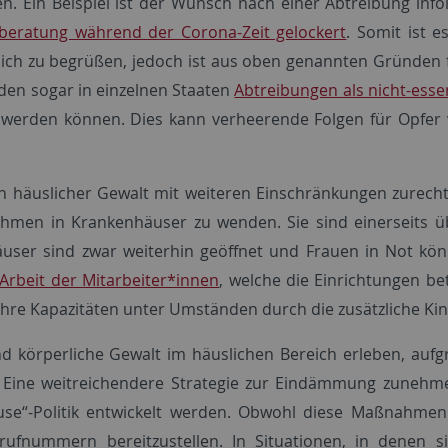
hen. Ein Beispiel ist der Wunsch nach einer Abtreibung inf
tberatung während der Corona-Zeit gelockert
. Somit ist 
lich zu begrüßen, jedoch ist aus oben genannten Gründen f
en sogar in einzelnen Staaten
Abtreibungen als nicht-essenz
t werden können. Dies kann verheerende Folgen für Opfer 
 häuslicher Gewalt mit weiteren Einschränkungen zurecht
ahmen in Krankenhäuser zu wenden. Sie sind einerseits ü
user sind zwar weiterhin geöffnet und Frauen in Not kö
Arbeit der Mitarbeiter*innen
, welche die Einrichtungen be
 ihre Kapazitäten unter Umständen durch die zusätzliche K
und körperliche Gewalt im häuslichen Bereich erleben, a
n. Eine weitreichendere Strategie zur Eindämmung zuneh
use“-Politik entwickelt werden. Obwohl diese Maßnahmen s
ufnummern bereitzustellen. In Situationen, in denen si