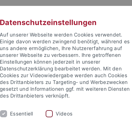
RACHE
UNI A-Z
KONTAKT
SUC
Datenschutzeinstellungen
Auf unserer Webseite werden Cookies verwendet.
Einige davon werden zwingend benötigt, während es
uns andere ermöglichen, Ihre Nutzererfahrung auf
unserer Webseite zu verbessern. Ihre getroffenen
 für Ethik in den Wissenschaft
Einstellungen können jederzeit in unserer
Datenschutzerklärung bearbeitet werden. Mit den
Cookies zur Videowiedergabe werden auch Cookies
des Drittanbieters zu Targeting- und Werbezwecken
gesetzt und Informationen ggf. mit weiteren Diensten
E
PUBLIKATIONEN
BIBLIOTHEK
des Drittanbieters verknüpft.
 den Wissenschaften
Materialien zur Ethik in den Wissenschaf
Essentiell
Videos
nd Institute
Internationales Zentrum für Ethik in den Wissensc