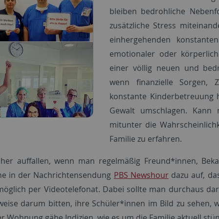
bleiben bedrohliche Neben
zusätzliche Stress miteina
einhergehenden konstanten
emotionaler oder körperli
einer völlig neuen und bedr
wenn finanzielle Sorgen, 
konstante Kinderbetreuung 
Gewalt umschlagen. Kann m
mitunter die Wahrscheinlichk
Familie zu erfahren.
r auffallen, wenn man regelmäßig Freund*innen, Bekannt
nne in der Nachrichtensendung
PBS Newshour
dazu auf, da
öglich per Videotelefonat. Dabei sollte man durchaus da
eise darum bitten, ihre Schüler*innen im Bild zu sehen, 
er Wohnung gäbe Indizien, wie es um die Familie aktuell st