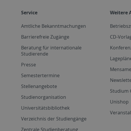
Service
Weitere 
Amtliche Bekanntmachungen
Betriebs
Barrierefreie Zugänge
CD-Vorla
Beratung für internationale
Konferen
Studierende
Lageplän
Presse
Mensam
Semestertermine
Newslette
Stellenangebote
Studium 
Studienorganisation
Unishop
Universitätsbibliothek
Veransta
Verzeichnis der Studiengänge
Zentrale Studienberatung