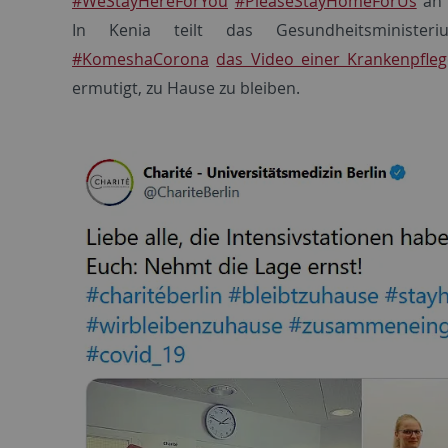
#WeStayHereForYou
#PleaseStayHomeForUs
an 
In Kenia teilt das Gesundheitsminist
#KomeshaCorona
das Video einer Krankenpfleg
ermutigt, zu Hause zu bleiben.