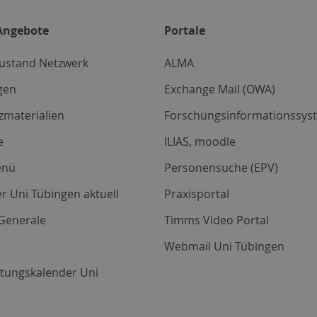
Angebote
Portale
zustand Netzwerk
ALMA
gen
Exchange Mail (OWA)
zmaterialien
Forschungsinformationssyst
e
ILIAS, moodle
enü
Personensuche (EPV)
r Uni Tübingen aktuell
Praxisportal
Generale
Timms Video Portal
Webmail Uni Tübingen
ltungskalender Uni