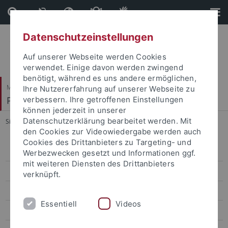
Direkt
Direkt
zum
zur
Inhalt
Fußleiste
Datenschutzeinstellungen
Auf unserer Webseite werden Cookies
verwendet. Einige davon werden zwingend
benötigt, während es uns andere ermöglichen,
Mathematisch-Naturwissenschaftliche Fakultät
Ihre Nutzererfahrung auf unserer Webseite zu
Paläoanthropologie
verbessern. Ihre getroffenen Einstellungen
können jederzeit in unserer
Datenschutzerklärung bearbeitet werden. Mit
Sie sind hier:
Startseite
...
Living and studying in Tübingen
den Cookies zur Videowiedergabe werden auch
Cookies des Drittanbieters zu Targeting- und
Research
Werbezwecken gesetzt und Informationen ggf.
mit weiteren Diensten des Drittanbieters
Studies
verknüpft.
BA Minor in Paleoanthropology
Essentiell
Videos
MSc in Paleoanthropology