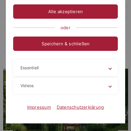
PhD Program
Alle akzeptieren
Living and studying in Tübingen
Paleoanthropology labs and resources
oder
Selected Publications
Speichern & schließen
Mitarbeiter
News and Media
Essentiell
Videos
Impressum
Datenschutzerklärung