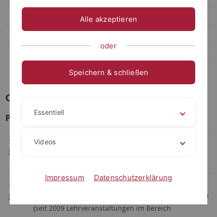
Publikationen
Alle akzeptieren
Preise und Stiftungen
oder
Alumni
Internes
Speichern & schließen
Curriculum Vitae
Essentiell
Professional experience
2017-
Leiterin des Labors für Archäobotanik, Landesamt für
Videos
Jetzt
Denkmalpflege Baden-Württemberg, Hemmenhofen,
Deutschland
Impressum
Datenschutzerklärung
2012-
Privatdozentin, Mathematisch-
Jetzt
Naturwissenschaftliche Fakultät, Universität Tübingen
(seit 2009 Lehrveranstaltungen im Bereich