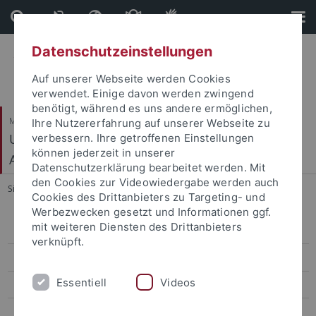
Direkt
Direkt
zum
zur
Inhalt
Fußleiste
Datenschutzeinstellungen
Auf unserer Webseite werden Cookies
verwendet. Einige davon werden zwingend
benötigt, während es uns andere ermöglichen,
Mathematisch-Naturwissenschaftliche Fakultät
Ihre Nutzererfahrung auf unserer Webseite zu
Urgeschichte und Naturwissenschaftliche
verbessern. Ihre getroffenen Einstellungen
können jederzeit in unserer
Archäologie
Datenschutzerklärung bearbeitet werden. Mit
den Cookies zur Videowiedergabe werden auch
Sie sind hier:
Startseite
...
Curriculum Vitae
Cookies des Drittanbieters zu Targeting- und
Werbezwecken gesetzt und Informationen ggf.
mit weiteren Diensten des Drittanbieters
Mitarbeiter
verknüpft.
Aktuelles
Essentiell
Videos
Teaching
Forschung