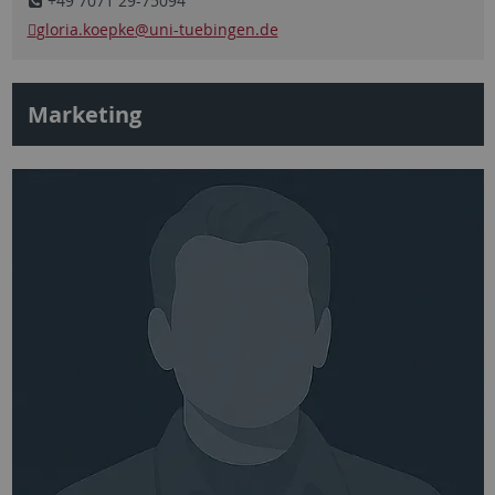
+49 7071 29-75094
gloria.koepke
@uni-tuebingen.de
Marketing