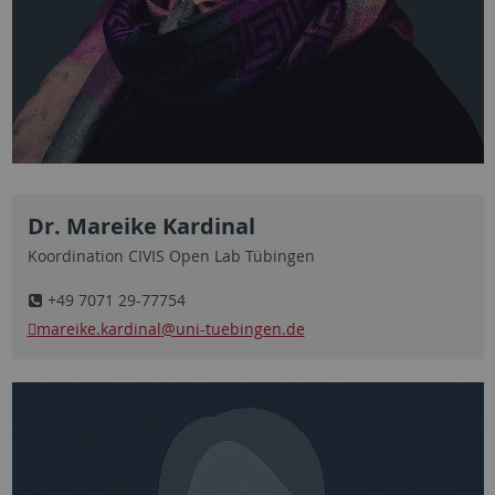
Dr. Mareike Kardinal
Koordination CIVIS Open Lab Tübingen
+49 7071 29-77754
mareike.kardinal
@uni-tuebingen.de