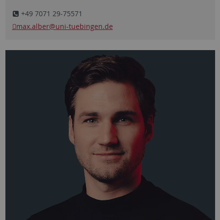
+49 7071 29-75571
max.alber
@uni-tuebingen.de