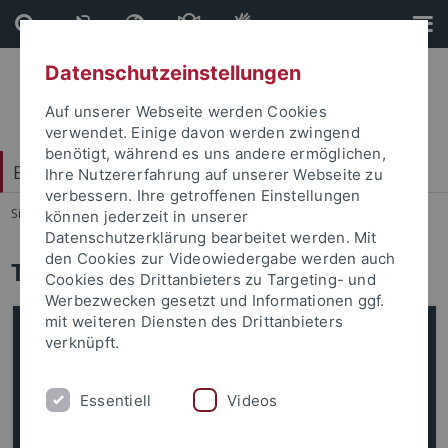
Direkt
Direkt
zum
zur
Inhalt
Fußleiste
Datenschutzeinstellungen
Auf unserer Webseite werden Cookies
verwendet. Einige davon werden zwingend
benötigt, während es uns andere ermöglichen,
Exzellenzstrategie
Ihre Nutzererfahrung auf unserer Webseite zu
verbessern. Ihre getroffenen Einstellungen
Sie sind hier:
Startseite
...
Team
können jederzeit in unserer
Datenschutzerklärung bearbeitet werden. Mit
den Cookies zur Videowiedergabe werden auch
Team
Cookies des Drittanbieters zu Targeting- und
Werbezwecken gesetzt und Informationen ggf.
mit weiteren Diensten des Drittanbieters
verknüpft.
Essentiell
Videos