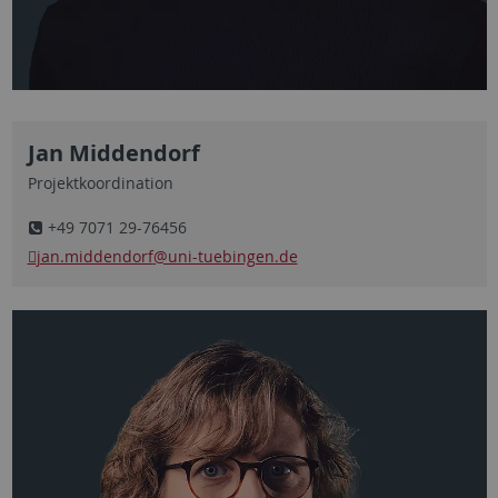
Jan Middendorf
Projektkoordination
+49 7071 29-76456
jan.middendorf
@uni-tuebingen.de