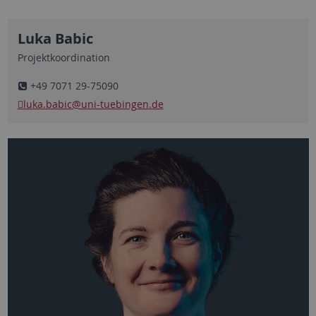
Luka Babic
Projektkoordination
+49 7071 29-75090
luka.babic
@uni-tuebingen.de