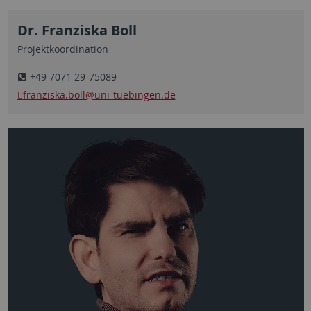
Dr. Franziska Boll
Projektkoordination
+49 7071 29-75089
franziska.boll
@uni-tuebingen.de