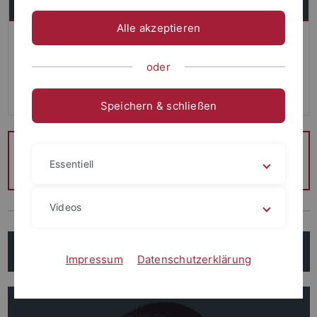
Alle akzeptieren
Das Team der Exzellenzstrategie unterstützt in Fragen
rund um das Thema Exzellenzstrategie und damit
oder
verbundene Projekte, Förderungen und Kooperationen der
Universität.
Speichern & schließen
Allgemeine Anfragen richten Sie bitte an
exu
@uni-
Essentiell
tuebingen.de
Videos
Leitung
Impressum
Datenschutzerklärung