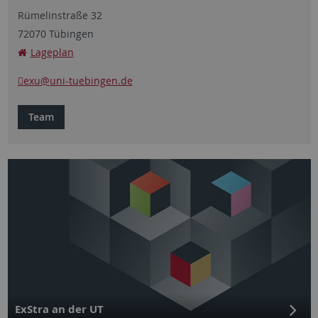
Rümelinstraße 32
72070 Tübingen
Lageplan
exu
@uni-tuebingen.de
Team
ExStra an der UT