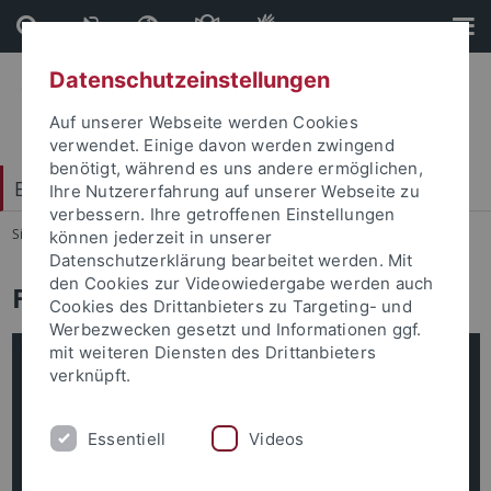
Direkt
Direkt
zum
zur
Inhalt
Fußleiste
Datenschutzeinstellungen
Auf unserer Webseite werden Cookies
verwendet. Einige davon werden zwingend
benötigt, während es uns andere ermöglichen,
Exzellenzstrategie
Ihre Nutzererfahrung auf unserer Webseite zu
verbessern. Ihre getroffenen Einstellungen
Sie sind hier:
Startseite
...
Informationen
können jederzeit in unserer
Datenschutzerklärung bearbeitet werden. Mit
den Cookies zur Videowiedergabe werden auch
FAQ zur Exzellenzstrategie
Cookies des Drittanbieters zu Targeting- und
Werbezwecken gesetzt und Informationen ggf.
mit weiteren Diensten des Drittanbieters
verknüpft.
Essentiell
Videos