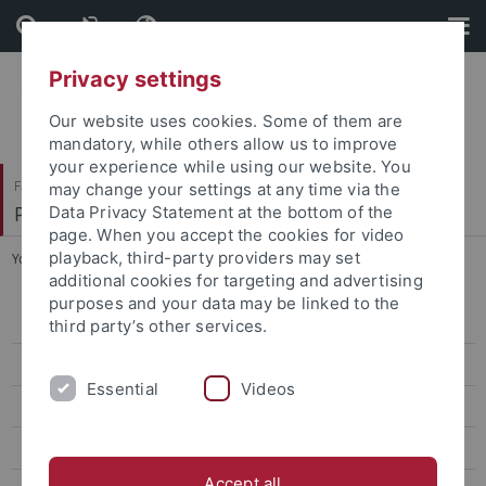
Skip
Skip
to
to
content
footer
Privacy settings
Our website uses cookies. Some of them are
mandatory, while others allow us to improve
your experience while using our website. You
Faculty of Humanities
may change your settings at any time via the
Prof. Dr. Dorothee Kimmich
Data Privacy Statement at the bottom of the
page. When you accept the cookies for video
playback, third-party providers may set
You are here:
Home
...
Wissenschaftliches Thema des DFGK
additional cookies for targeting and advertising
purposes and your data may be linked to the
Wissenschaftliches Thema des DFGK
third party’s other services.
Organisation und Programm
Essential
Videos
Bewerbungsverfahren
Finanzierung
Accept all