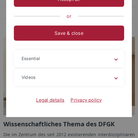
Veranstaltungen und Publikationen
Beteiligte Personen
or
Tübingen - Aix-Marseille
Save & close
Essential
Videos
Legal details
Privacy policy
Wissenschaftliches Thema des DFGK
Die im Zentrum des seit 2012 existierenden interdisziplinären