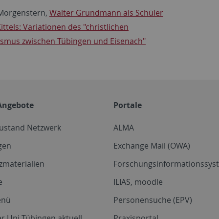
Morgenstern,
Walter Grundmann als Schüler
ttels: Variationen des "christlichen
ismus zwischen Tübingen und Eisenach"
Angebote
Portale
zustand Netzwerk
ALMA
gen
Exchange Mail (OWA)
zmaterialien
Forschungsinformationssyst
e
ILIAS, moodle
enü
Personensuche (EPV)
r Uni Tübingen aktuell
Praxisportal