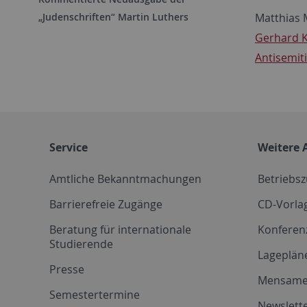
Matthias 
„Judenschriften“ Martin Luthers
Gerhard Ki
Antisemit
Service
Weitere 
Amtliche Bekanntmachungen
Betriebs
Barrierefreie Zugänge
CD-Vorla
Beratung für internationale
Konferen
Studierende
Lageplän
Presse
Mensam
Semestertermine
Newslette