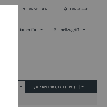
HEN
ANMELDEN
LANGUAGE
Informationen für
Schnellzugriff
CHUNG
QUR’AN PROJECT (ERC)