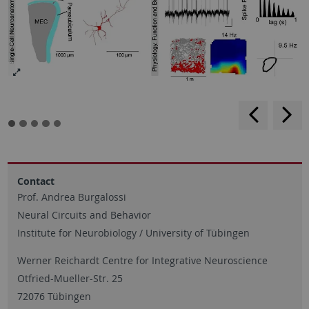
rückwärt
v
blättern
b
Contact
Prof. Andrea Burgalossi
Neural Circuits and Behavior
Institute for Neurobiology / University of Tübingen
Werner Reichardt Centre for Integrative Neuroscience
Otfried-Mueller-Str. 25
72076 Tübingen