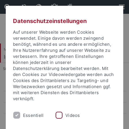
Direkt
Direkt
zum
zur
Inhalt
Fußleiste
Datenschutzeinstellungen
Auf unserer Webseite werden Cookies
verwendet. Einige davon werden zwingend
benötigt, während es uns andere ermöglichen,
Mathematisch-Naturwissenschaftliche Fakultät
Ihre Nutzererfahrung auf unserer Webseite zu
Institut für Neurobiologie
verbessern. Ihre getroffenen Einstellungen
können jederzeit in unserer
Datenschutzerklärung bearbeitet werden. Mit
Sie sind hier:
Startseite
...
Research
den Cookies zur Videowiedergabe werden auch
Cookies des Drittanbieters zu Targeting- und
People
Werbezwecken gesetzt und Informationen ggf.
mit weiteren Diensten des Drittanbieters
Research
verknüpft.
Publications
Essentiell
Videos
Teaching