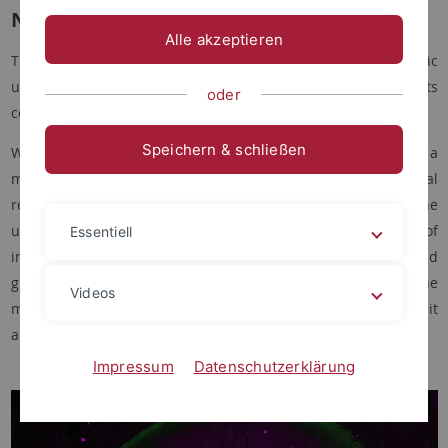
Neural Circuits and Behaviour
Alle akzeptieren
The long term goal of our research is to reach a mechanistic
understanding of how anatomically-defined neuronal circuits
oder
contribute to cognitive representations and behavior.
Speichern & schließen
We mainly focus on the rodent spatial memory system as a
model for understanding how cognitive functions - like internal
representation of external space - can emerge from the
underlying circuit structure. The experimental accessibility of
Essentiell
internally-generated patterns of activity (i.e. place cells and
grid cells) offers an unprecedent opportunity for exploring the
Videos
mechanisms of a “cognitive map of space” at the cellular, circuit
and synaptic level.
Impressum
Datenschutzerklärung