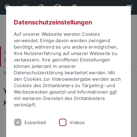
Direkt
Direkt
zum
zur
Inhalt
Fußleiste
Datenschutzeinstellungen
Auf unserer Webseite werden Cookies
verwendet. Einige davon werden zwingend
benötigt, während es uns andere ermöglichen,
Mathematisch-Naturwissenschaftliche Fakultät
Ihre Nutzererfahrung auf unserer Webseite zu
Geosphären-Biosphären Wechselwirkungen
verbessern. Ihre getroffenen Einstellungen
können jederzeit in unserer
Datenschutzerklärung bearbeitet werden. Mit
Sie sind hier:
Startseite
...
Yuxuan Zhang
den Cookies zur Videowiedergabe werden auch
Cookies des Drittanbieters zu Targeting- und
Yuxuan Zhang
Werbezwecken gesetzt und Informationen ggf.
mit weiteren Diensten des Drittanbieters
PhD student
verknüpft.
Essentiell
Videos