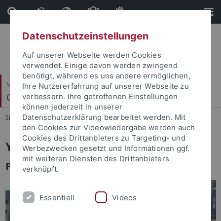
Direkt
Direkt
zum
zur
Inhalt
Fußleiste
Datenschutzeinstellungen
Auf unserer Webseite werden Cookies
verwendet. Einige davon werden zwingend
benötigt, während es uns andere ermöglichen,
Mathematisch-Naturwissenschaftliche Fakultät
Ihre Nutzererfahrung auf unserer Webseite zu
Geosphären-Biosphären Wechselwirkungen
verbessern. Ihre getroffenen Einstellungen
können jederzeit in unserer
Datenschutzerklärung bearbeitet werden. Mit
Sie sind hier:
Startseite
...
Yang Ding
den Cookies zur Videowiedergabe werden auch
Cookies des Drittanbieters zu Targeting- und
Yang Ding
Werbezwecken gesetzt und Informationen ggf.
mit weiteren Diensten des Drittanbieters
PhD student
verknüpft.
Essentiell
Videos