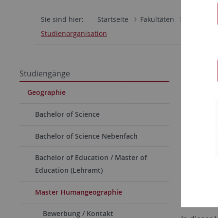
Sie sind hier:
Startseite
Fakultäten
Mathemati
Studienorganisation
Studi
Studiengänge
Der Maste
Geographie
Deutsch u
Bachelor of Science
Humangeog
Informati
Bachelor of Science Nebenfach
Bachelor of Education / Master of
Education (Lehramt)
Die Studi
Master Humangeographie
(a) Huma
Bewerbung / Kontakt