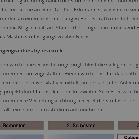
 Vertiefungsrichtung haben die Studierenden einen höheren 
h die Teilnahme an einer Großen Exkursion sowie einem wei
erenden an einem mehrmonatigen Berufspraktikum teil. Die k
den die Möglichkeit, am Standort Tübingen ein umfassende
des Master-Studiengangs zu absolvieren.
geographie - by research
den wird in dieser Vertiefungsmöglichkeit die Gelegenheit 
sorientiert auszugestalten. Hierzu wird ihnen für das dritt
hen Partneruniversität vermittelt, an der sie unter Anleitu
sprojekt durchführen können. Im zweiten Semester wird hi
sorientierte Vertiefungsrichtung bereitet die Studierenden
falls ein Promotionsstudium aufzunehmen.