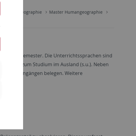
gänge
Geographie
Master Humangeographie
m Winter-Semester. Die Unterrichtssprachen sind
alten und zum Studium im Ausland (s.u.). Neben
hen Studiengängen belegen. Weitere
.
n: