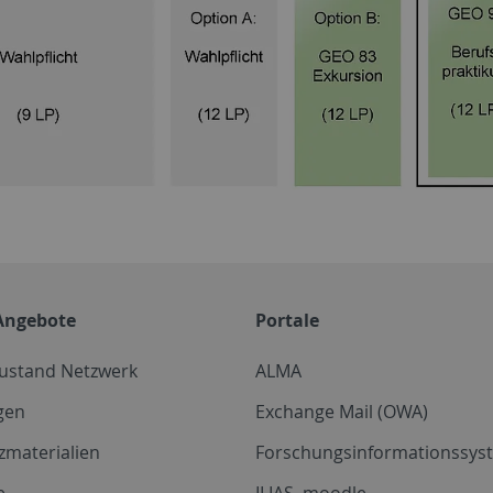
Angebote
Portale
zustand Netzwerk
ALMA
gen
Exchange Mail (OWA)
zmaterialien
Forschungsinformationssyst
e
ILIAS, moodle