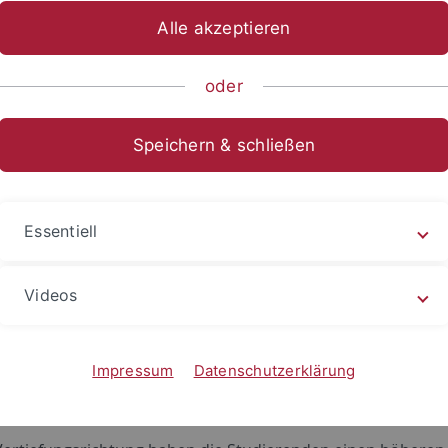
Alle akzeptieren
sch-Naturwissenschaftliche Fakultät
...
Studium
Studien
oder
enorganisation
Speichern & schließen
r-Studiengang umfasst vier Semester und beginnt jeweils i
nd Englisch. Es besteht die Möglichkeit zu Auslandsaufenth
Essentiell
raphie können Sie Wahlpflichtmodule aus unterschiedlic
onen dazu finden Sie im Downloadbereich des Studiengangs
Videos
erenden können zwischen zwei Vertiefungsrichtungen wähle
Impressum
Datenschutzerklärung
ngeographie - by course work