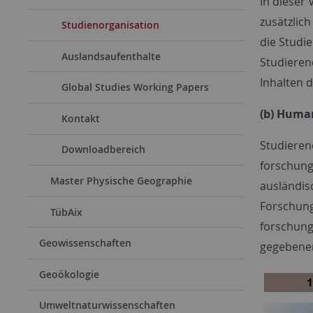
In dieser
zusätzlic
Studienorganisation
die Studi
Auslandsaufenthalte
Studieren
Inhalten 
Global Studies Working Papers
(b) Human
Kontakt
Studieren
Downloadbereich
forschung
Master Physische Geographie
ausländisc
Forschung
TübAix
forschung
Geowissenschaften
gegebenen
Geoökologie
Umweltnaturwissenschaften