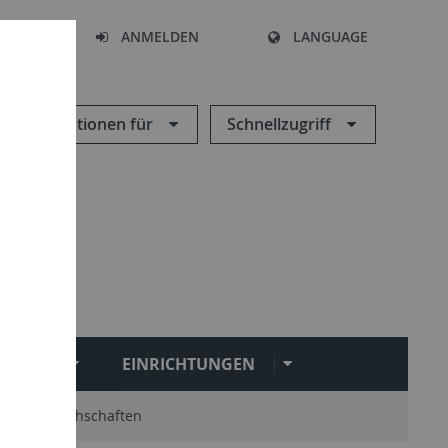
HEN
ANMELDEN
LANGUAGE
Informationen für
Schnellzugriff
NGEN
EINRICHTUNGEN
ruf
Fachschaften