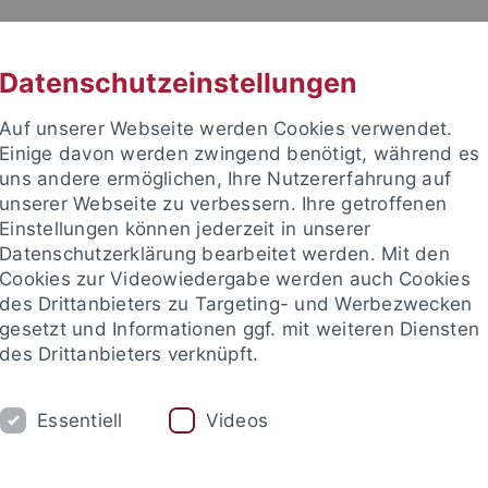
RACHE
UNI A-Z
KONTAKT
SUC
Datenschutzeinstellungen
Auf unserer Webseite werden Cookies verwendet.
Einige davon werden zwingend benötigt, während es
uns andere ermöglichen, Ihre Nutzererfahrung auf
unserer Webseite zu verbessern. Ihre getroffenen
Einstellungen können jederzeit in unserer
akultät
Datenschutzerklärung bearbeitet werden. Mit den
schaften
Cookies zur Videowiedergabe werden auch Cookies
des Drittanbieters zu Targeting- und Werbezwecken
gesetzt und Informationen ggf. mit weiteren Diensten
des Drittanbieters verknüpft.
RSCHUNG
ARBEITSGRUPPEN
SAMMLU
Essentiell
Videos
tion / Organizing your Studies
International
Praxis und Be