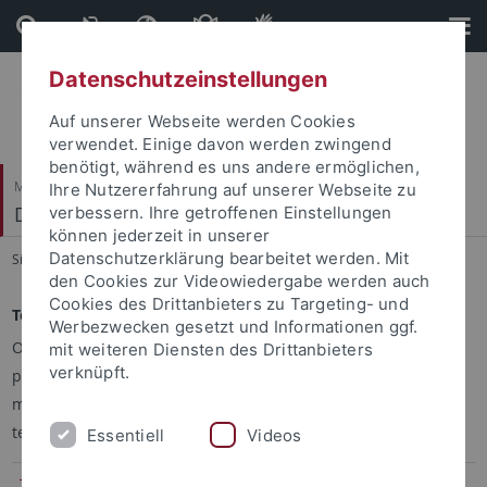
Direkt
Direkt
zum
zur
Inhalt
Fußleiste
Datenschutzeinstellungen
Auf unserer Webseite werden Cookies
verwendet. Einige davon werden zwingend
benötigt, während es uns andere ermöglichen,
Mathematisch-Naturwissenschaftliche Fakultät
Ihre Nutzererfahrung auf unserer Webseite zu
Decision Making
verbessern. Ihre getroffenen Einstellungen
können jederzeit in unserer
Datenschutzerklärung bearbeitet werden. Mit
Sie sind hier:
Startseite
...
Teaching
den Cookies zur Videowiedergabe werden auch
Cookies des Drittanbieters zu Targeting- und
Teaching Offerings
Werbezwecken gesetzt und Informationen ggf.
Our research group offers lectures, seminars, and research
mit weiteren Diensten des Drittanbieters
verknüpft.
projects in the area of multi-agent systems, game theory,
machine learning, the Internet of Things, and related
technologies. Details can be found in the links below.
Essentiell
Videos
Teaching Modules