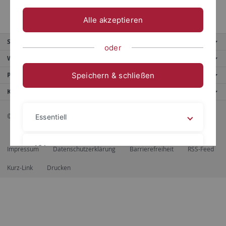
Internet-Programmierung
Alle akzeptieren
Service
oder
Weitere Angebote
Speichern & schließen
Portale
Kontaktinfo
© 2026 Eberhard Karls Universität Tübingen, Tübingen
Essentiell
Videos
Impressum
Datenschutzerklärung
Barrierefreiheit
RSS-Feed
Kurz-Link
Drucken
Impressum
Datenschutzerklärung