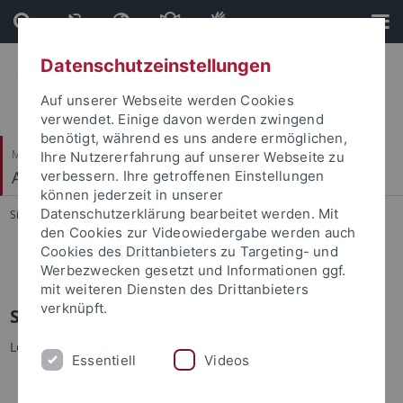
Direkt
Direkt
zum
zur
Inhalt
Fußleiste
Datenschutzeinstellungen
Auf unserer Webseite werden Cookies
verwendet. Einige davon werden zwingend
benötigt, während es uns andere ermöglichen,
Mathematisch-Naturwissenschaftliche Fakultät
Ihre Nutzererfahrung auf unserer Webseite zu
Arbeitsbereich Informationsdienste
verbessern. Ihre getroffenen Einstellungen
können jederzeit in unserer
Datenschutzerklärung bearbeitet werden. Mit
Sie sind hier:
Startseite
...
Sommersemester 2009
den Cookies zur Videowiedergabe werden auch
Cookies des Drittanbieters zu Targeting- und
Internet-Programmierung
Werbezwecken gesetzt und Informationen ggf.
mit weiteren Diensten des Drittanbieters
verknüpft.
Sommersemester 2009
Lehrveranstaltungen im Sommersemester 2009:
Essentiell
Videos