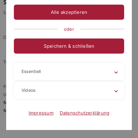
Seminar Aktuelle Entwicklungen der IT
Alle akzeptieren
Seminar im Wintersemester 2009/2010
oder
Ort: ZDV, Semianrraum
Speichern & schließen
Termin: Freitags, 10h s.t.
Essentiell
Freitag, 13.11.2009, 10h st:
Videos
Ulrich Hamm, Cisco Systems GmbH
Neue Technologie bei Cisco: UCS Computing und UCS
Netzwerk-Virtualisierung
Impressum
Datenschutzerklärung