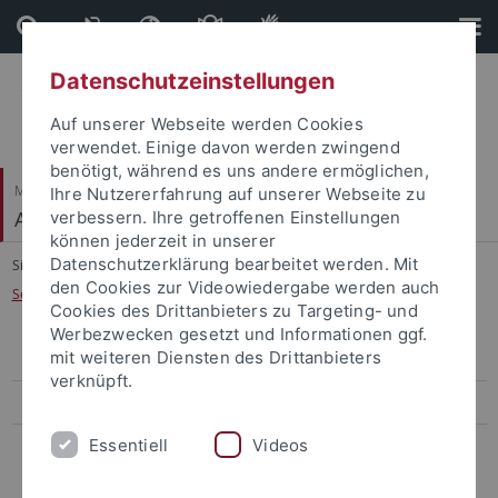
Direkt
Direkt
zum
zur
Inhalt
Fußleiste
Datenschutzeinstellungen
Auf unserer Webseite werden Cookies
verwendet. Einige davon werden zwingend
benötigt, während es uns andere ermöglichen,
Mathematisch-Naturwissenschaftliche Fakultät
Ihre Nutzererfahrung auf unserer Webseite zu
Arbeitsbereich Informationsdienste
verbessern. Ihre getroffenen Einstellungen
können jederzeit in unserer
Datenschutzerklärung bearbeitet werden. Mit
Sie sind hier:
Startseite
...
den Cookies zur Videowiedergabe werden auch
Seminar "Aktuelle Entwicklungen in der IT"
Cookies des Drittanbieters zu Targeting- und
Werbezwecken gesetzt und Informationen ggf.
mit weiteren Diensten des Drittanbieters
Grundlagen der Web-Entwicklung
verknüpft.
Seminar "Aktuelle Entwicklungen in der IT"
Essentiell
Videos
Einführung in Unix/Linux