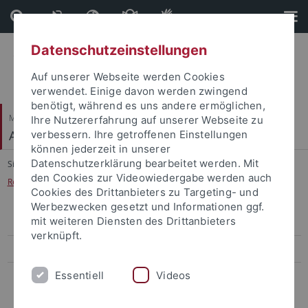
Direkt
Direkt
zum
zur
Inhalt
Fußleiste
Datenschutzeinstellungen
Auf unserer Webseite werden Cookies
verwendet. Einige davon werden zwingend
benötigt, während es uns andere ermöglichen,
Mathematisch-Naturwissenschaftliche Fakultät
Ihre Nutzererfahrung auf unserer Webseite zu
Arbeitsbereich Informationsdienste
verbessern. Ihre getroffenen Einstellungen
können jederzeit in unserer
Datenschutzerklärung bearbeitet werden. Mit
Sie sind hier:
Startseite
...
den Cookies zur Videowiedergabe werden auch
Realtime- und On Demand Mediendienste im Internet
Cookies des Drittanbieters zu Targeting- und
Werbezwecken gesetzt und Informationen ggf.
mit weiteren Diensten des Drittanbieters
Einführung Internet-Technologien
verknüpft.
Linux für Fortgeschrittene
Essentiell
Videos
Realtime- und On Demand Mediendienste im Internet