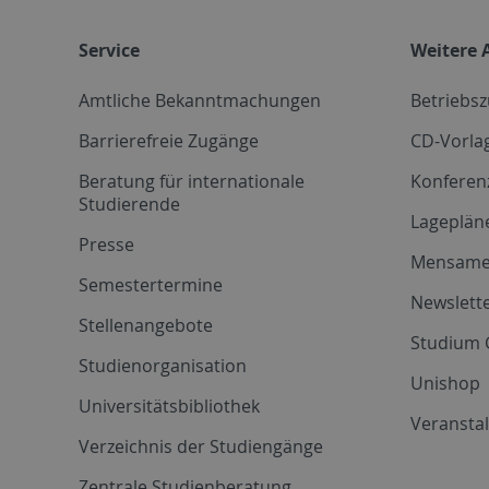
Service
Weitere 
Amtliche Bekanntmachungen
Betriebs
Barrierefreie Zugänge
CD-Vorla
Beratung für internationale
Konferen
Studierende
Lageplän
Presse
Mensam
Semestertermine
Newslette
Stellenangebote
Studium 
Studienorganisation
Unishop
Universitätsbibliothek
Veransta
Verzeichnis der Studiengänge
Zentrale Studienberatung