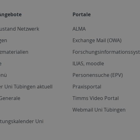
Angebote
Portale
zustand Netzwerk
ALMA
gen
Exchange Mail (OWA)
zmaterialien
Forschungsinformationssyst
e
ILIAS, moodle
enü
Personensuche (EPV)
r Uni Tübingen aktuell
Praxisportal
Generale
Timms Video Portal
Webmail Uni Tübingen
ltungskalender Uni