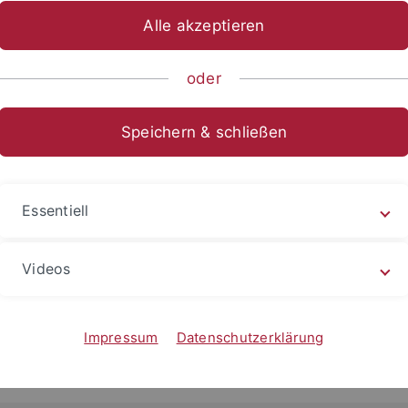
Alle akzeptieren
sch-Naturwissenschaftliche Fakultät
Fachbereiche
Informat
oder
g Medizininformatik
Speichern & schließen
Essentiell
ntlichung_16_07_2012.pdf
Videos
pdf
Impressum
Datenschutzerklärung