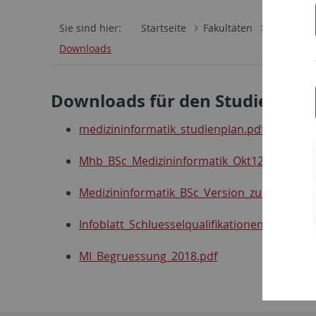
Sie sind hier:
Startseite
Fakultäten
Mathemati
Downloads
Downloads für den Studiengan
medizininformatik_studienplan.pdf
Mhb_BSc_Medizininformatik_Okt12.pdf
Medizininformatik_BSc_Version_zur_Veröffe
Infoblatt_Schluesselqualifikationen_WS2013.
MI_Begruessung_2018.pdf