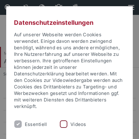
Direkt
Direkt
zum
zur
Inhalt
Fußleiste
Datenschutzeinstellungen
Auf unserer Webseite werden Cookies
verwendet. Einige davon werden zwingend
benötigt, während es uns andere ermöglichen,
Mathematisch-Naturwissenschaftliche Fakultät
Ihre Nutzererfahrung auf unserer Webseite zu
Arbeitsbereich Informationsdienste
verbessern. Ihre getroffenen Einstellungen
können jederzeit in unserer
Datenschutzerklärung bearbeitet werden. Mit
Sie sind hier:
Startseite
...
Wintersemester 2013/2014
den Cookies zur Videowiedergabe werden auch
Cookies des Drittanbieters zu Targeting- und
Grundlagen der Web-Entwicklung
Werbezwecken gesetzt und Informationen ggf.
mit weiteren Diensten des Drittanbieters
Telemedizin
verknüpft.
Medizinische Terminologien
Essentiell
Videos
Ökonomie in der Medizininformatik