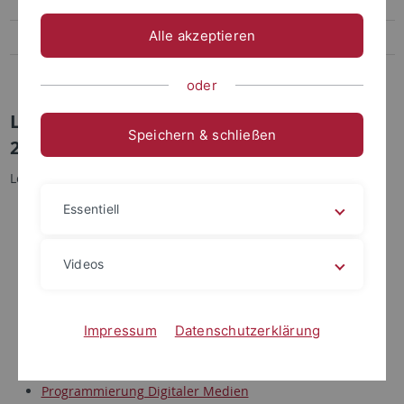
Digitale Fotografie für das Web
Alle akzeptieren
Einführung in Unix/Linux
Programmierung Digitaler Medien
oder
Lehrveranstaltungen Wintersemester
Speichern & schließen
2013/2014
Lehrveranstaltungen im
Wintersemester 2013/2014
Essentiell
Grundlagen der Web-Entwicklung
Videos
Telemedizin
Medizinische Terminologie
Ökonomie in der Medizininformatik
Impressum
Datenschutzerklärung
Digitale Fotografie für das Web
Einführung in Unix/Linux
Programmierung Digitaler Medien