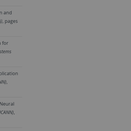
on and
A)
, pages
 for
ystems
plication
ANN)
,
 Neural
(ICANN)
,