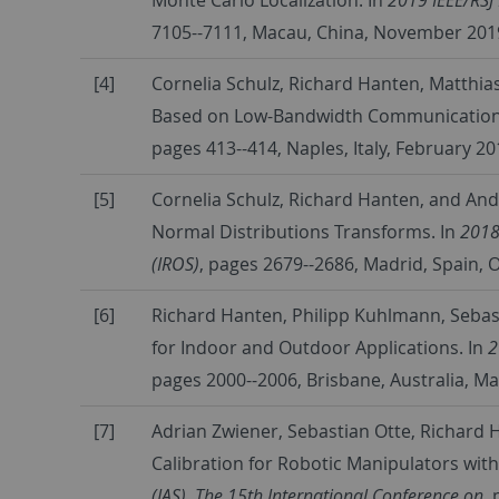
7105--7111, Macau, China, November 2019
[4]
Cornelia Schulz, Richard Hanten, Matthia
Based on Low-Bandwidth Communication
pages 413--414, Naples, Italy, February 201
[5]
Cornelia Schulz, Richard Hanten, and And
Normal Distributions Transforms. In
2018
(IROS)
, pages 2679--2686, Madrid, Spain, 
[6]
Richard Hanten, Philipp Kuhlmann, Sebas
for Indoor and Outdoor Applications. In
2
pages 2000--2006, Brisbane, Australia, Ma
[7]
Adrian Zwiener, Sebastian Otte, Richard 
Calibration for Robotic Manipulators wit
(IAS)
,
The 15th International Conference on
,