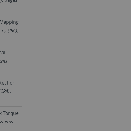
e Mapping
ing (IRC)
,
nal
tems
tection
ICRA)
,
lk Torque
Systems