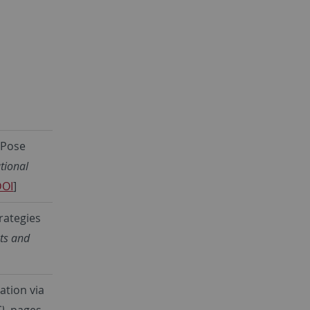
 Pose
tional
DOI
]
rategies
ots and
ation via
)
, pages