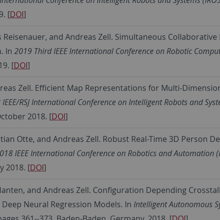
. [
DOI
]
s Reisenauer, and Andreas Zell. Simultaneous Collaborativ
. In
2019 Third IEEE International Conference on Robotic Comput
9. [
DOI
]
reas Zell. Efficient Map Representations for Multi-Dimensio
 IEEE/RSJ International Conference on Intelligent Robots and Sys
October 2018. [
DOI
]
tian Otte, and Andreas Zell. Robust Real-Time 3D Person De
018 IEEE International Conference on Robotics and Automation (
y 2018. [
DOI
]
Hanten, and Andreas Zell. Configuration Depending Crossta
h Deep Neural Regression Models. In
Intelligent Autonomous 
 pages 361--373, Baden-Baden, Germany, 2018. [
DOI
]