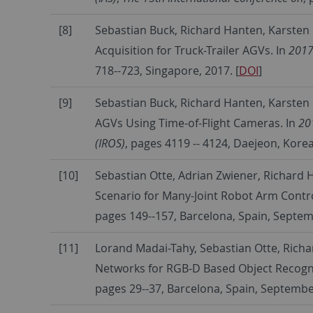
[8]
Sebastian Buck, Richard Hanten, Karsten
Acquisition for Truck-Trailer AGVs
. In
2017
718--723, Singapore, 2017. [
DOI
]
[9]
Sebastian Buck, Richard Hanten, Karsten
AGVs Using Time-of-Flight Cameras
. In
20
(IROS)
, pages 4119 -- 4124, Daejeon, Korea
[10]
Sebastian Otte, Adrian Zwiener, Richard 
Scenario for Many-Joint Robot Arm Contro
pages 149--157, Barcelona, Spain, Septem
[11]
Lorand Madai-Tahy, Sebastian Otte, Richa
Networks for RGB-D Based Object Recogni
pages 29--37, Barcelona, Spain, September