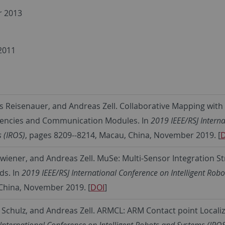
r 2013
 2011
s Reisenauer, and Andreas Zell. Collaborative Mapping with
quencies and Communication Modules. In
2019 IEEE/RSJ Interna
s (IROS)
, pages 8209--8214, Macau, China, November 2019. [
wiener, and Andreas Zell. MuSe: Multi-Sensor Integration St
ds. In
2019 IEEE/RSJ International Conference on Intelligent Rob
 China, November 2019. [
DOI
]
 Schulz, and Andreas Zell. ARMCL: ARM Contact point Localiz
International Conference on Intelligent Robots and Systems (IROS