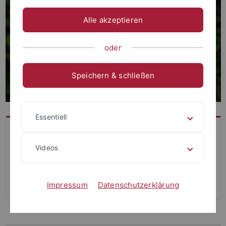
Alle akzeptieren
oder
Speichern & schließen
Essentiell
Contact
University of Tübingen
Videos
Maria von Linden Str. 6,
nd
2
floor
Email-address:
anna.levina
@uni-tuebingen.de
Impressum
Datenschutzerklärung