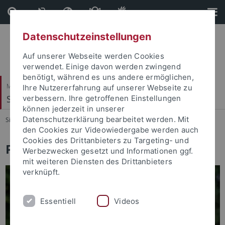
Direkt
Direkt
zum
zur
Inhalt
Fußleiste
Datenschutzeinstellungen
Auf unserer Webseite werden Cookies
verwendet. Einige davon werden zwingend
benötigt, während es uns andere ermöglichen,
Mathematisch-Naturwissenschaftliche Fakultät
Ihre Nutzererfahrung auf unserer Webseite zu
Self-organization of neuronal networks
verbessern. Ihre getroffenen Einstellungen
können jederzeit in unserer
Datenschutzerklärung bearbeitet werden. Mit
Sie sind hier:
Startseite
...
Anna Levina
den Cookies zur Videowiedergabe werden auch
Cookies des Drittanbieters zu Targeting- und
Prof. Dr. Anna Levina (Martius)
Werbezwecken gesetzt und Informationen ggf.
mit weiteren Diensten des Drittanbieters
verknüpft.
Essentiell
Videos