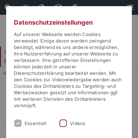
Direkt
Direkt
zum
zur
Inhalt
Fußleiste
Datenschutzeinstellungen
Auf unserer Webseite werden Cookies
verwendet. Einige davon werden zwingend
benötigt, während es uns andere ermöglichen,
Philosophische Fakultät
Ihre Nutzererfahrung auf unserer Webseite zu
Ethnologie
verbessern. Ihre getroffenen Einstellungen
können jederzeit in unserer
Datenschutzerklärung bearbeitet werden. Mit
Sie sind hier:
Startseite
...
Erasmus+: Sustainable Himalayas
den Cookies zur Videowiedergabe werden auch
Cookies des Drittanbieters zu Targeting- und
INCOMING - International students
Werbezwecken gesetzt und Informationen ggf.
mit weiteren Diensten des Drittanbieters
OUTGOING - ERASMUS+ & CIVIS
verknüpft.
Mobilitätssemester
Essentiell
Videos
Erasmus+: Sustainable Himalayas