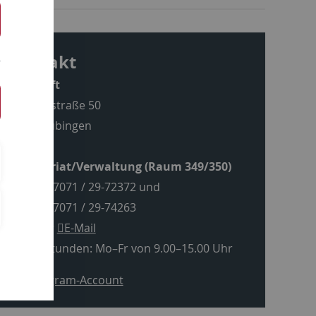
Kontakt
Anschrift
Wilhelmstraße 50
72074 Tübingen
Sekretariat/Verwaltung (Raum 349/350)
Tel.: +49 7071 / 29-72372 und
Tel.: +49 7071 / 29-74263
oder per
E-Mail
Sprechstunden: Mo–Fr von 9.00–15.00 Uhr
Instagram-Account