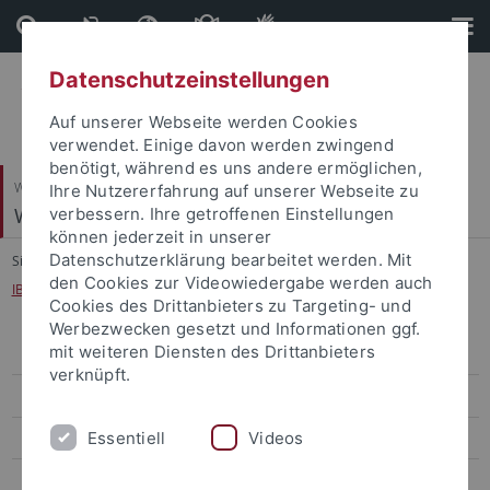
Direkt
Direkt
zum
zur
Inhalt
Fußleiste
Datenschutzeinstellungen
Auf unserer Webseite werden Cookies
verwendet. Einige davon werden zwingend
benötigt, während es uns andere ermöglichen,
Wirtschafts- und Sozialwissenschaftliche Fakultät
Ihre Nutzererfahrung auf unserer Webseite zu
Wiwi-IT / PC-Labor
verbessern. Ihre getroffenen Einstellungen
können jederzeit in unserer
Datenschutzerklärung bearbeitet werden. Mit
Sie sind hier:
Startseite
...
den Cookies zur Videowiedergabe werden auch
IBFD, Your Portal to Cross-Border Tax Expertise
Cookies des Drittanbieters zu Targeting- und
Werbezwecken gesetzt und Informationen ggf.
mit weiteren Diensten des Drittanbieters
Active Directory / Org.-Kürzel
verknüpft.
Anlaufstellen + Ansprechpartner
Essentiell
Videos
Anwendungen / Software
Arbeitsgruppen-Laufwerke