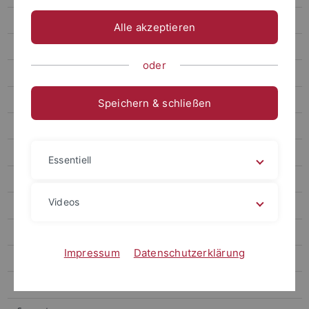
Ausleihsystem
Alle akzeptieren
Beschaffung
oder
Betreuung Medientechnik
Datenbanken
Speichern & schließen
IBFD, Your Portal to Cross-Border Tax Expertise
EIKON / Datastream
Essentiell
Orbis
Videos
Zephyr
Entsorgung
Impressum
Datenschutzerklärung
Gäste
Storage