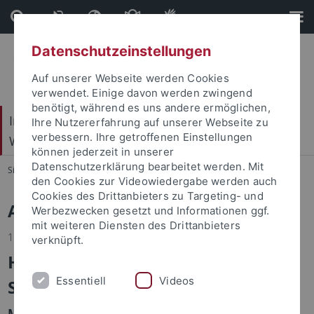
Direkt
Direkt
zum
zur
Inhalt
Fußleiste
Datenschutzeinstellungen
Auf unserer Webseite werden Cookies
verwendet. Einige davon werden zwingend
benötigt, während es uns andere ermöglichen,
Internationales Zentrum für Ethik in den
Ihre Nutzererfahrung auf unserer Webseite zu
verbessern. Ihre getroffenen Einstellungen
Wissenschaften (IZEW)
können jederzeit in unserer
Datenschutzerklärung bearbeitet werden. Mit
Sie sind hier:
Startseite
...
Das IZEW
den Cookies zur Videowiedergabe werden auch
Cookies des Drittanbieters zu Targeting- und
Aktuelles
Werbezwecken gesetzt und Informationen ggf.
mit weiteren Diensten des Drittanbieters
11.06.2025
verknüpft.
Handreichung für
Essentiell
Videos
Sicherheitsbehörden
Maria Pawelec und Luzia Sievi zu