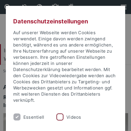
Direkt
Direkt
zum
zur
Inhalt
Fußleiste
Datenschutzeinstellungen
Auf unserer Webseite werden Cookies
verwendet. Einige davon werden zwingend
benötigt, während es uns andere ermöglichen,
Internationales Zentrum für Ethik in den
Ihre Nutzererfahrung auf unserer Webseite zu
verbessern. Ihre getroffenen Einstellungen
Wissenschaften (IZEW)
können jederzeit in unserer
Datenschutzerklärung bearbeitet werden. Mit
Sie sind hier:
Startseite
...
Team
den Cookies zur Videowiedergabe werden auch
Cookies des Drittanbieters zu Targeting- und
Aline Shakti Franzke
Werbezwecken gesetzt und Informationen ggf.
mit weiteren Diensten des Drittanbieters
Robotik und KI & Co-laborative Forschung und
verknüpft.
Innovation
Essentiell
Videos