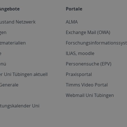
Angebote
Portale
zustand Netzwerk
ALMA
gen
Exchange Mail (OWA)
zmaterialien
Forschungsinformationssyst
e
ILIAS, moodle
enü
Personensuche (EPV)
r Uni Tübingen aktuell
Praxisportal
Generale
Timms Video Portal
Webmail Uni Tübingen
ltungskalender Uni