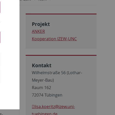
Projekt
ANKER
Kooperation IZEW-UNC
 Data
Kontakt
der
Wilhelmstraße 56 (Lothar-
 der
Meyer-Bau)
Ihre
Raum 162
en
72074 Tübingen
lisa.koeritz
@izew.uni-
en,
tuebingen.de
g-