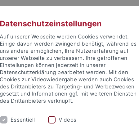
RACHE
UNI A-Z
KONTAKT
SUC
Datenschutzeinstellungen
Auf unserer Webseite werden Cookies verwendet.
Einige davon werden zwingend benötigt, während es
uns andere ermöglichen, Ihre Nutzererfahrung auf
unserer Webseite zu verbessern. Ihre getroffenen
 für Ethik in den Wissenschaft
Einstellungen können jederzeit in unserer
Datenschutzerklärung bearbeitet werden. Mit den
Cookies zur Videowiedergabe werden auch Cookies
des Drittanbieters zu Targeting- und Werbezwecken
gesetzt und Informationen ggf. mit weiteren Diensten
RE
PUBLIKATIONEN
BIBLIOTHEK
des Drittanbieters verknüpft.
EW
Anfahrt
Jahresrückblicke
Förderverein
Stellena
Essentiell
Videos
nd Institute
Internationales Zentrum für Ethik in den Wissensc