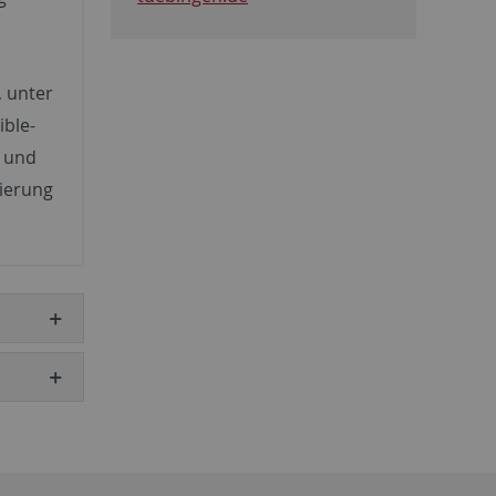
, unter
ble-
n und
tierung