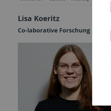
Lisa Koeritz
Co-laborative Forschung und I