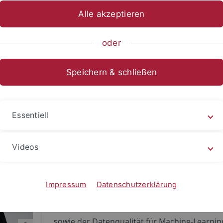
Alle akzeptieren
oder
nnovation
Speichern & schließen
Lisa Koeritz ist seit 2024 wissenschaftliche
Essentiell
Mitarbeiterin am IZEW. Sie hat einen M.Sc. in
Engineering vom Hasso-Plattner-Institut an 
Videos
Universität Potsdam und als Data Scientist in
Industrie sowie im Policy Bereich gearbeitet. 
Forschungsinteressen liegen in den Bereich
Impressum
Datenschutzerklärung
Responsible AI, insbesondere im Kontext von
ethischen und gesellschaftlichen Implikation
sowie der Datenqualität für Machine-Learnin