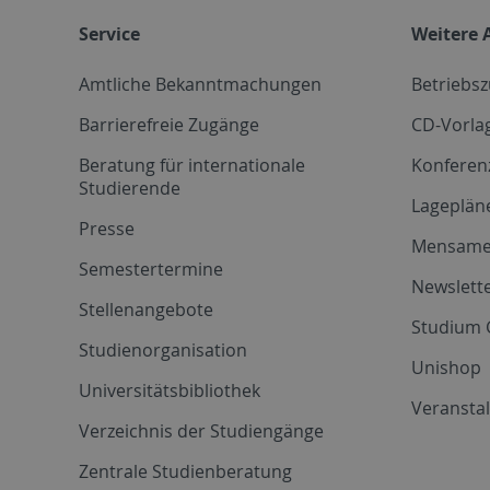
Service
Weitere 
Amtliche Bekanntmachungen
Betriebs
Barrierefreie Zugänge
CD-Vorla
Beratung für internationale
Konferen
Studierende
Lageplän
Presse
Mensam
Semestertermine
Newslette
Stellenangebote
Studium 
Studienorganisation
Unishop
Universitätsbibliothek
Veransta
Verzeichnis der Studiengänge
Zentrale Studienberatung