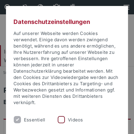
Direkt
Direkt
zum
zur
Inhalt
Fußleiste
Datenschutzeinstellungen
Auf unserer Webseite werden Cookies
verwendet. Einige davon werden zwingend
benötigt, während es uns andere ermöglichen,
Internationales Zentrum für Ethik in den
Ihre Nutzererfahrung auf unserer Webseite zu
verbessern. Ihre getroffenen Einstellungen
Wissenschaften (IZEW)
können jederzeit in unserer
Datenschutzerklärung bearbeitet werden. Mit
Sie sind hier:
Startseite
...
Team
den Cookies zur Videowiedergabe werden auch
Cookies des Drittanbieters zu Targeting- und
Rebekka Werner
Werbezwecken gesetzt und Informationen ggf.
mit weiteren Diensten des Drittanbieters
Bibliothek
verknüpft.
Essentiell
Videos
Rebekka Werner ist seit 2024 am IZEW und ist hier als