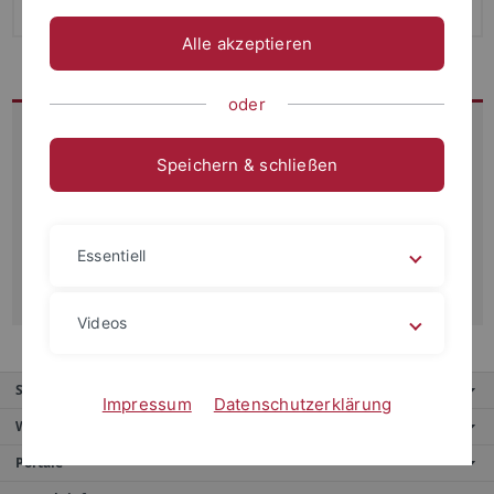
Hilfskraft in der Bibliothek tätig.
Alle akzeptieren
oder
Kontakt
IZEW
Speichern & schließen
Wilhelmstr. 19
72074 Tübingen
Essentiell
Raum 2.11
rebekka.werner
@izew.uni-tuebingen.de
Videos
Service
Impressum
Datenschutzerklärung
Weitere Angebote
Portale