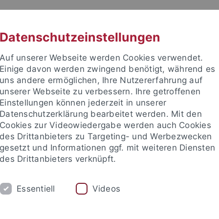
RACHE
UNI A-Z
KONTAKT
SUC
Datenschutzeinstellungen
Auf unserer Webseite werden Cookies verwendet.
Einige davon werden zwingend benötigt, während es
uns andere ermöglichen, Ihre Nutzererfahrung auf
unserer Webseite zu verbessern. Ihre getroffenen
 für Ethik in den Wissenschaft
Einstellungen können jederzeit in unserer
Datenschutzerklärung bearbeitet werden. Mit den
Cookies zur Videowiedergabe werden auch Cookies
des Drittanbieters zu Targeting- und Werbezwecken
gesetzt und Informationen ggf. mit weiteren Diensten
RE
PUBLIKATIONEN
BIBLIOTHEK
des Drittanbieters verknüpft.
ien, Technikphilosophie & KI
Biophilosophie & Nachhaltige En
Essentiell
Videos
nd Institute
Internationales Zentrum für Ethik in den Wissensc