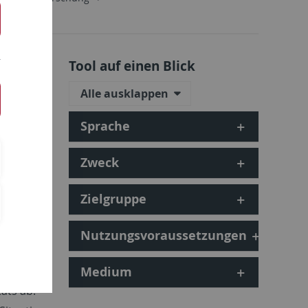
ate
Tool auf einen Blick
Alle ausklappen
Sprache
als 100
iel macht
Zweck
den
ieg
Zielgruppe
ualisiert –
h das
Nutzungsvoraussetzungen
d
r*in eine
Medium
ats ab: