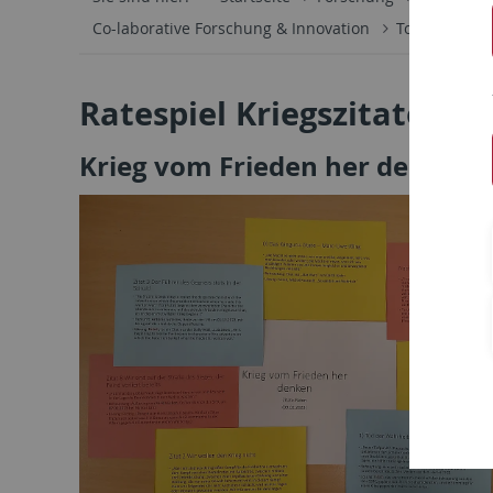
Co-laborative Forschung & Innovation
Tools für die
Ratespiel Kriegszitate
Krieg vom Frieden her denken​