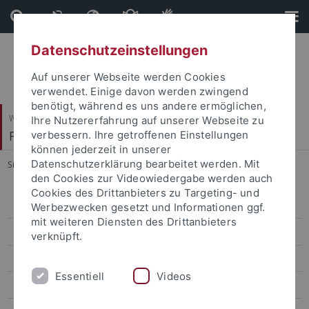
Direkt
Direkt
zum
zur
Inhalt
Fußleiste
Datenschutzeinstellungen
Auf unserer Webseite werden Cookies
verwendet. Einige davon werden zwingend
benötigt, während es uns andere ermöglichen,
Wirtschafts- und Sozialwissenschaftliche Fakultät
Ihre Nutzererfahrung auf unserer Webseite zu
Fachbereich Wirtschaftswissenschaft
verbessern. Ihre getroffenen Einstellungen
können jederzeit in unserer
Datenschutzerklärung bearbeitet werden. Mit
Sie sind hier:
Startseite
...
Studying in Asia
den Cookies zur Videowiedergabe werden auch
Cookies des Drittanbieters zu Targeting- und
Studying in Europe / ERASMUS
Werbezwecken gesetzt und Informationen ggf.
mit weiteren Diensten des Drittanbieters
Studying in North America
verknüpft.
Studying in Latin America
Essentiell
Videos
Studying in Asia