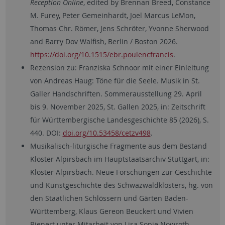
Reception Online
, edited by Brennan Breed, Constance
M. Furey, Peter Gemeinhardt, Joel Marcus LeMon,
Thomas Chr. Römer, Jens Schröter, Yvonne Sherwood
and Barry Dov Walfish, Berlin / Boston 2026.
https://doi.org/10.1515/ebr.poulencfrancis
.
Rezension zu: Franziska Schnoor mit einer Einleitung
von Andreas Haug: Töne für die Seele. Musik in St.
Galler Handschriften. Sommerausstellung 29. April
bis 9. November 2025, St. Gallen 2025, in: Zeitschrift
für Württembergische Landesgeschichte 85 (2026), S.
440. DOI:
doi.org/10.53458/cetzv498
.
Musikalisch-liturgische Fragmente aus dem Bestand
Kloster Alpirsbach im Hauptstaatsarchiv Stuttgart, in:
Kloster Alpirsbach. Neue Forschungen zur Geschichte
und Kunstgeschichte des Schwazwaldklosters, hg. von
den Staatlichen Schlössern und Gärten Baden-
Württemberg, Klaus Gereon Beuckert und Vivien
Bienert unter Mitarbeit von Lisa Sopie Nowroth,