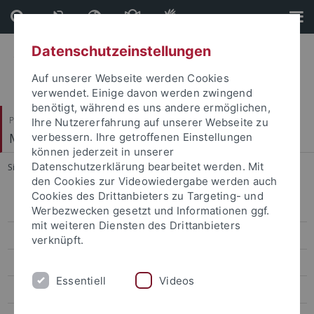
Direkt
Direkt
zum
zur
Inhalt
Fußleiste
Datenschutzeinstellungen
Auf unserer Webseite werden Cookies
verwendet. Einige davon werden zwingend
benötigt, während es uns andere ermöglichen,
Philosophische Fakultät
Ihre Nutzererfahrung auf unserer Webseite zu
Musikwissenschaftliches Institut
verbessern. Ihre getroffenen Einstellungen
können jederzeit in unserer
Datenschutzerklärung bearbeitet werden. Mit
Sie sind hier:
Startseite
...
Morent, Stefan, Prof. Dr.
den Cookies zur Videowiedergabe werden auch
Cookies des Drittanbieters zu Targeting- und
Amelung, Philipp, UMD
Werbezwecken gesetzt und Informationen ggf.
mit weiteren Diensten des Drittanbieters
Bertola, Mauro Fosco, Dr.
verknüpft.
Bißwanger, Michael, Dr.
Essentiell
Videos
Büchler, Jörg, Dr.