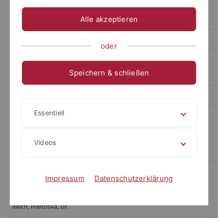
Flad, Andreas Wolfgang, Dr.
Alle akzeptieren
Gerstmeier, August, Prof. i. R., Dr.
Götz, Waltraud, Dr.
oder
Hille, Claudius, M. Mus, M. A.
Speichern & schließen
Kohlhase, Thomas, Prof. i. R. Dr.
Kube, Michael, Prof. Dr.
Essentiell
Loy, Felix, Dr.
Martin, Christine, Dr.
Videos
Morent, Stefan, Prof. Dr.
Nägele, Lisa, M. A.
Impressum
Datenschutzerklärung
Pfeffer, Niels, M. A.
Reich, Franziska, Dr.