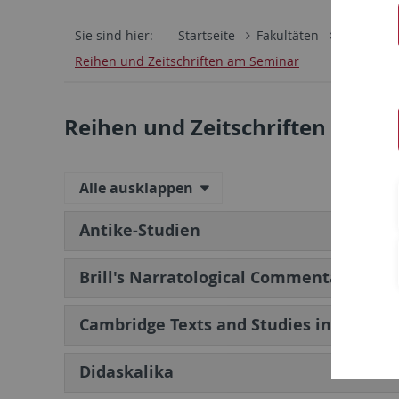
Sie sind hier:
Startseite
Fakultäten
Philosoph
Reihen und Zeitschriften am Seminar
Reihen und Zeitschriften am S
Alle ausklappen
Antike-Studien
Brill's Narratological Commentaries
Cambridge Texts and Studies in Platon
Didaskalika