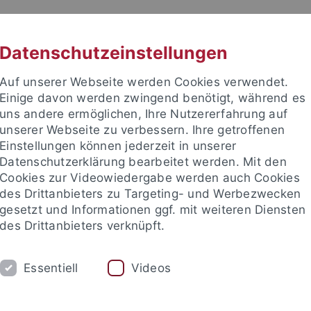
RACHE
UNI A-Z
KONTAKT
SUC
Datenschutzeinstellungen
Auf unserer Webseite werden Cookies verwendet.
Einige davon werden zwingend benötigt, während es
uns andere ermöglichen, Ihre Nutzererfahrung auf
unserer Webseite zu verbessern. Ihre getroffenen
Einstellungen können jederzeit in unserer
Datenschutzerklärung bearbeitet werden. Mit den
Cookies zur Videowiedergabe werden auch Cookies
des Drittanbieters zu Targeting- und Werbezwecken
gesetzt und Informationen ggf. mit weiteren Diensten
des Drittanbieters verknüpft.
UM
FORSCHUNG
INTERNATIONAL
Essentiell
Videos
Cambridge Texts and Studies in Platonism
Didaskalika
Lu