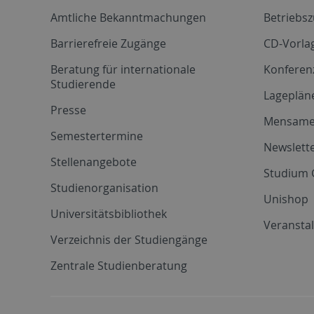
Amtliche Bekanntmachungen
Betriebs
Barrierefreie Zugänge
CD-Vorla
Beratung für internationale
Konferen
Studierende
Lageplän
Presse
Mensam
Semestertermine
Newslette
Stellenangebote
Studium 
Studienorganisation
Unishop
Universitätsbibliothek
Veransta
Verzeichnis der Studiengänge
Zentrale Studienberatung