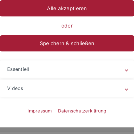
Alle akzeptieren
ische Fakultät
Fachbereiche
Altertums- und Kunstwissensch
oder
eminar
Speichern & schließen
Essentiell
Videos
ism
Impressum
Datenschutzerklärung