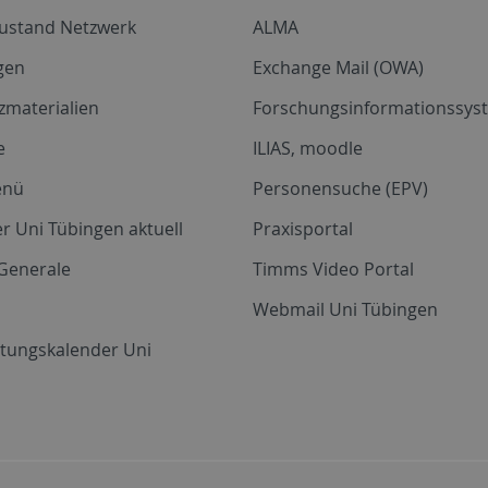
zustand Netzwerk
ALMA
gen
Exchange Mail (OWA)
zmaterialien
Forschungsinformationssyst
e
ILIAS, moodle
enü
Personensuche (EPV)
r Uni Tübingen aktuell
Praxisportal
Generale
Timms Video Portal
Webmail Uni Tübingen
ltungskalender Uni