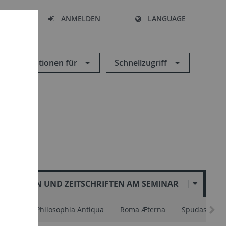
HEN
ANMELDEN
LANGUAGE
Informationen für
Schnellzugriff
REIHEN UND ZEITSCHRIFTEN AM SEMINAR
strum
Philosophia Antiqua
Roma Æterna
Spudasmata