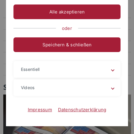
Studienorganisation
Alle akzeptieren
Aktuelles zum Studium
Studienpläne und Stundenpläne
oder
Prüfungsordnungsänderungen 2023
Speichern & schließen
Anerkennung von Studienleistungen
Studiengangbeauftragte
Essentiell
Studieren und Familie
Studienpläne und Stundenpläne
Videos
Impressum
Datenschutzerklärung