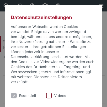
Direkt
Direkt
zum
zur
Inhalt
Fußleiste
Datenschutzeinstellungen
Auf unserer Webseite werden Cookies
verwendet. Einige davon werden zwingend
benötigt, während es uns andere ermöglichen,
Wirtschafts- und Sozialwissenschaftliche Fakultät
Ihre Nutzererfahrung auf unserer Webseite zu
Fachbereich Wirtschaftswissenschaft
verbessern. Ihre getroffenen Einstellungen
können jederzeit in unserer
Datenschutzerklärung bearbeitet werden. Mit
Sie sind hier:
Startseite
...
Studienpläne und Stundenpläne
den Cookies zur Videowiedergabe werden auch
Cookies des Drittanbieters zu Targeting- und
Studienfachberatung
Werbezwecken gesetzt und Informationen ggf.
mit weiteren Diensten des Drittanbieters
Downloads, Links, Studienpläne
verknüpft.
Studienbeginn
Essentiell
Videos
Studienende