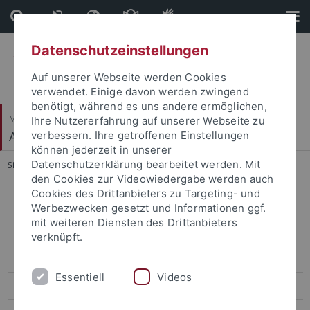
Direkt
Direkt
zum
zur
Inhalt
Fußleiste
Datenschutzeinstellungen
Auf unserer Webseite werden Cookies
verwendet. Einige davon werden zwingend
benötigt, während es uns andere ermöglichen,
Mathematisch-Naturwissenschaftliche Fakultät
Ihre Nutzererfahrung auf unserer Webseite zu
Arbeitsbereich Informationsdienste
verbessern. Ihre getroffenen Einstellungen
können jederzeit in unserer
Datenschutzerklärung bearbeitet werden. Mit
Sie sind hier:
Startseite
...
Materialien
den Cookies zur Videowiedergabe werden auch
Cookies des Drittanbieters zu Targeting- und
Digitale Lehre Wintersemester 2022/23
Werbezwecken gesetzt und Informationen ggf.
mit weiteren Diensten des Drittanbieters
Grundlagen der Web-Entwicklung
verknüpft.
Digitale Fotografie für das Web
Essentiell
Videos
Godot: Computerspiele leicht gemacht