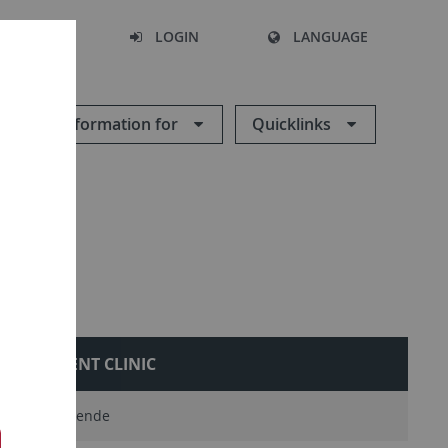
SEARCH
LOGIN
LANGUAGE
Information for
Quicklinks
OUTPATIENT CLINIC
AQ für Lehrende