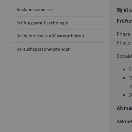
Kla
Auslandssemester
Prüfu
Prüfungsamt Psychologie
Phase 1
Bachelorarbeiten/Masterarbeiten
Phase 2
Versuchspersonenstunden
Sobald
B
M
i
S
ANmel
ABmel