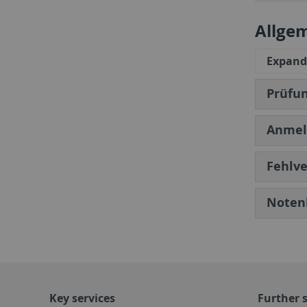
Allge
Expand 
Prüfu
Anmel
Fehlve
Noten
Key services
Further s