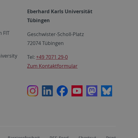
Eberhard Karls Universität
Tübingen
 FIT
Geschwister-Scholl-Platz
72074 Tübingen
iversity
Tel:
+49 7071 29-0
Zum Kontaktformular
Instagram
LinkedIn
Facebook
Youtube
Mastodon
Bluesky
Barrierefreiheit
RSS-Feed
Shortcut
Print