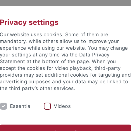
UNI A-Z
CONTACT
Privacy settings
Our website uses cookies. Some of them are
mandatory, while others allow us to improve your
experience while using our website. You may change
your settings at any time via the Data Privacy
Statement at the bottom of the page. When you
accept the cookies for video playback, third-party
gy
providers may set additional cookies for targeting and
advertising purposes and your data may be linked to
the third party’s other services.
Essential
Videos
RESEARCH
RESEARCH GROUPS
nberatung und Studienfachberatung
Fachschaft
FAQ
F