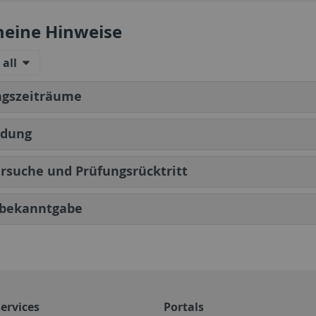
meine Hinweise
all
ngszeiträume
dung
rsuche und Prüfungsrücktritt
bekanntgabe
ervices
Portals