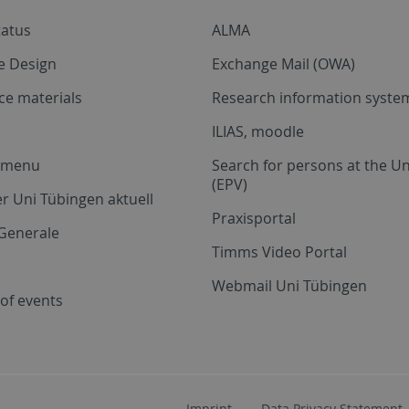
tatus
ALMA
e Design
Exchange Mail (OWA)
ce materials
Research information system
ILIAS, moodle
a menu
Search for persons at the Un
(EPV)
r Uni Tübingen aktuell
Praxisportal
Generale
Timms Video Portal
Webmail Uni Tübingen
of events
Imprint
Data Privacy Statement