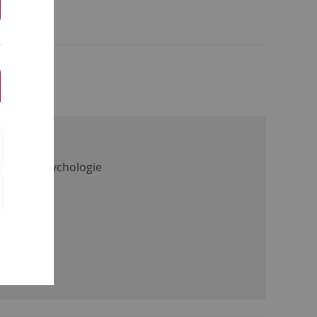
suren
gische Psychologie
Uhr