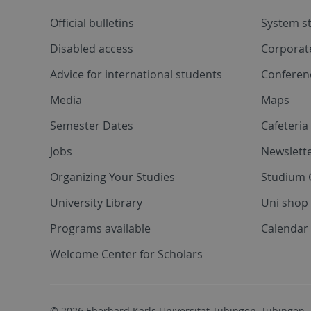
Official bulletins
System s
Disabled access
Corporat
Advice for international students
Conferen
Media
Maps
Semester Dates
Cafeteri
Jobs
Newslette
Organizing Your Studies
Studium 
University Library
Uni shop
Programs available
Calendar 
Welcome Center for Scholars
© 2026 Eberhard Karls Universität Tübingen, Tübingen