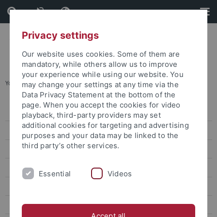
Skip
Skip
to
to
content
footer
Privacy settings
Our website uses cookies. Some of them are
mandatory, while others allow us to improve
your experience while using our website. You
You are here:
Startseite
...
Elias Güthlein
may change your settings at any time via the
Data Privacy Statement at the bottom of the
page. When you accept the cookies for video
Aktuelles
playback, third-party providers may set
additional cookies for targeting and advertising
Veröffentlichungen
purposes and your data may be linked to the
third party’s other services.
Forschung
Qualifizierung und Gleichstellung
Essential
Videos
Beteiligte
Antragsteller*innen
Accept all