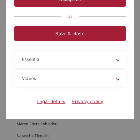
Post-Doc
Kollegiaten und Assoziierte
or
Mitarbeiter*innen
Save & close
Alumni*ae
Frauke Berndt
Essential
Sonja Borchers
Martina Bross
Videos
Julia Dietrich
Simon Drescher
Legal details
Privacy policy
Lisa Ebert
Maren Ebert-Rohleder
Natascha Elxnath