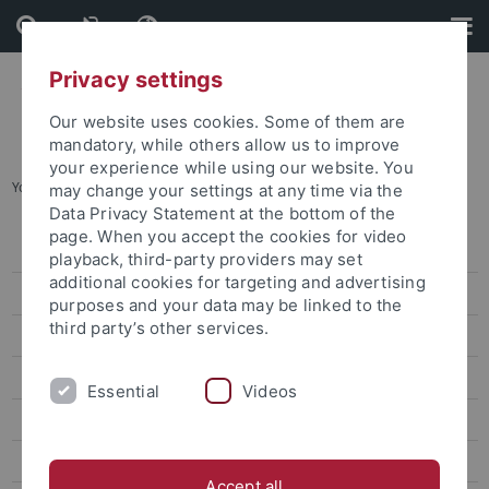
Skip
Skip
to
to
content
footer
Privacy settings
Our website uses cookies. Some of them are
mandatory, while others allow us to improve
your experience while using our website. You
You are here:
Startseite
...
Simon Drescher
may change your settings at any time via the
Data Privacy Statement at the bottom of the
page. When you accept the cookies for video
Aktuelles
playback, third-party providers may set
additional cookies for targeting and advertising
Veröffentlichungen
purposes and your data may be linked to the
third party’s other services.
Forschung
Qualifizierung und Gleichstellung
Essential
Videos
Beteiligte
Antragsteller*innen
Accept all