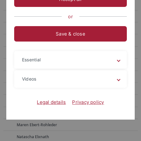
Post-Doc
Kollegiaten und Assoziierte
or
Mitarbeiter*innen
Save & close
Alumni*ae
Frauke Berndt
Essential
Sonja Borchers
Martina Bross
Videos
Julia Dietrich
Simon Drescher
Legal details
Privacy policy
Lisa Ebert
Maren Ebert-Rohleder
Natascha Elxnath