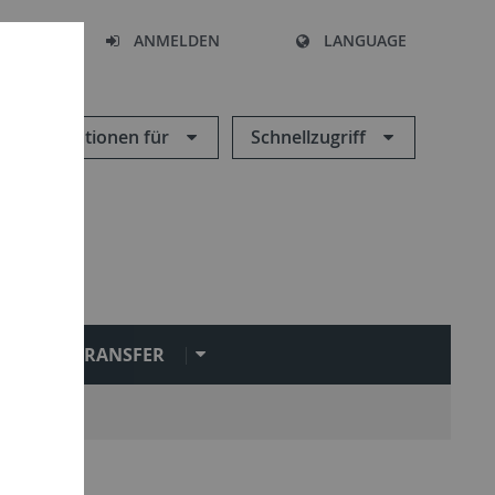
HEN
ANMELDEN
LANGUAGE
Informationen für
Schnellzugriff
L
TRANSFER