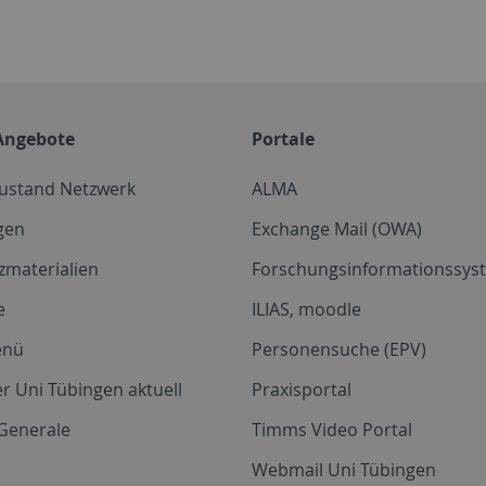
Angebote
Portale
zustand Netzwerk
ALMA
gen
Exchange Mail (OWA)
zmaterialien
Forschungsinformationssyst
e
ILIAS, moodle
enü
Personensuche (EPV)
r Uni Tübingen aktuell
Praxisportal
Generale
Timms Video Portal
Webmail Uni Tübingen