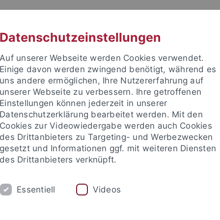
RACHE
UNI A-Z
KONTAKT
SUC
Datenschutzeinstellungen
Auf unserer Webseite werden Cookies verwendet.
Einige davon werden zwingend benötigt, während es
uns andere ermöglichen, Ihre Nutzererfahrung auf
unserer Webseite zu verbessern. Ihre getroffenen
Einstellungen können jederzeit in unserer
Datenschutzerklärung bearbeitet werden. Mit den
Cookies zur Videowiedergabe werden auch Cookies
des Drittanbieters zu Targeting- und Werbezwecken
gesetzt und Informationen ggf. mit weiteren Diensten
KARRIERE
EQUITY
INTERNATIONA
des Drittanbieters verknüpft.
dustry on Campus
Essentiell
Videos
orschung
Plattformen
Global Encounters