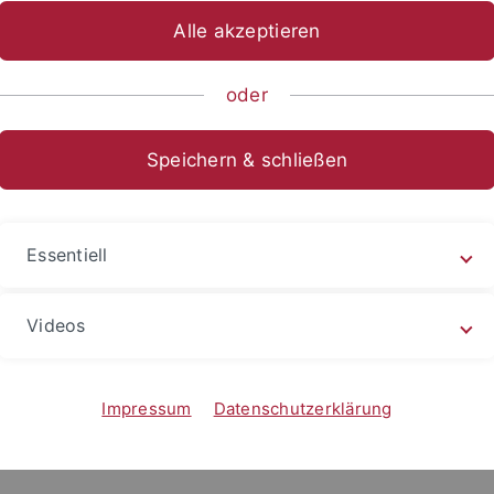
icher Krisenerfahrungen - TüFoRK
Jahresthema 2025/2026
Alle akzeptieren
oder
leichheit in Bildung und Bildungsinsti
mics
Speichern & schließen
eder der Kerngruppe
Essentiell
Videos
Impressum
Datenschutzerklärung