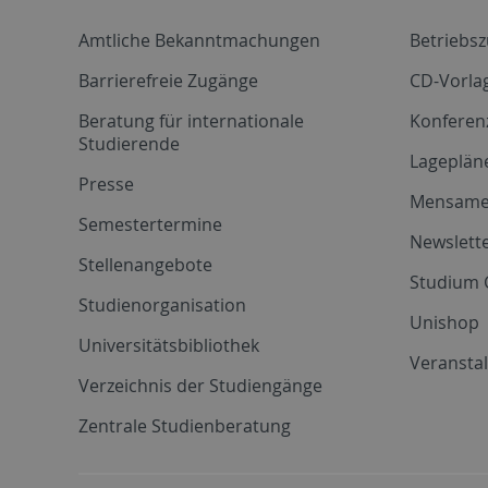
Amtliche Bekanntmachungen
Betriebs
Barrierefreie Zugänge
CD-Vorla
Beratung für internationale
Konferen
Studierende
Lageplän
Presse
Mensam
Semestertermine
Newslette
Stellenangebote
Studium 
Studienorganisation
Unishop
Universitätsbibliothek
Veransta
Verzeichnis der Studiengänge
Zentrale Studienberatung