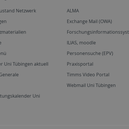
zustand Netzwerk
ALMA
gen
Exchange Mail (OWA)
zmaterialien
Forschungsinformationssyst
e
ILIAS, moodle
enü
Personensuche (EPV)
r Uni Tübingen aktuell
Praxisportal
Generale
Timms Video Portal
Webmail Uni Tübingen
ltungskalender Uni