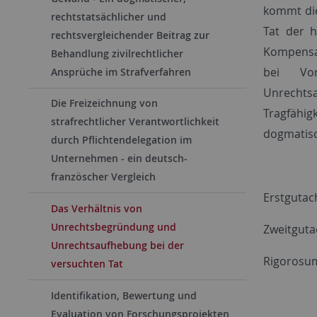
kommt die
rechtstatsächlicher und
Tat der h
rechtsvergleichender Beitrag zur
Kompensat
Behandlung zivilrechtlicher
bei Vor
Ansprüche im Strafverfahren
Unrechts
Die Freizeichnung von
Tragfähi
strafrechtlicher Verantwortlichkeit
dogmatisc
durch Pflichtendelegation im
Unternehmen - ein deutsch-
französcher Vergleich
Erstgutach
Das Verhältnis von
Unrechtsbegründung und
Zweitgutac
Unrechtsaufhebung bei der
Rigorosum
versuchten Tat
Identifikation, Bewertung und
Evaluation von Forschungsprojekten