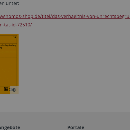
en unter:
ww.nomos-shop.de/titel/das-verhaeltnis-von-unrechtsbegr
n-tat-id-72510/
Angebote
Portale