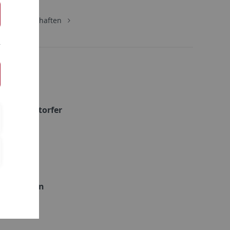
urwissenschaften
ela Aiglstorfer
a Ayvazyan