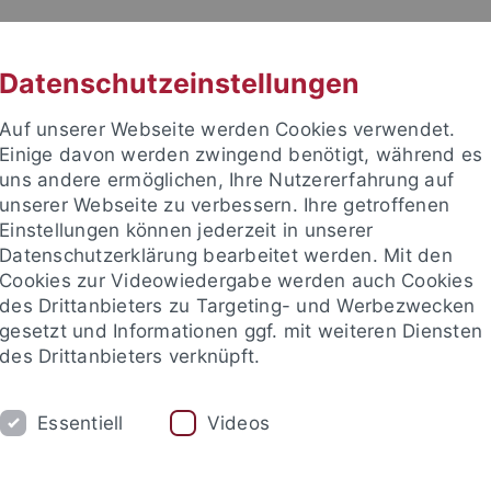
RACHE
UNI A-Z
KONTAKT
SUC
Datenschutzeinstellungen
Auf unserer Webseite werden Cookies verwendet.
Einige davon werden zwingend benötigt, während es
uns andere ermöglichen, Ihre Nutzererfahrung auf
unserer Webseite zu verbessern. Ihre getroffenen
Einstellungen können jederzeit in unserer
akultät
Datenschutzerklärung bearbeitet werden. Mit den
tologie
Cookies zur Videowiedergabe werden auch Cookies
des Drittanbieters zu Targeting- und Werbezwecken
gesetzt und Informationen ggf. mit weiteren Diensten
des Drittanbieters verknüpft.
ARBEITSGRUPPE
PALÄONTOLOGISCHE S
Essentiell
Videos
Ehemalige Mitarbeiter
Lehre
Senckenberg - HEP Tübinge