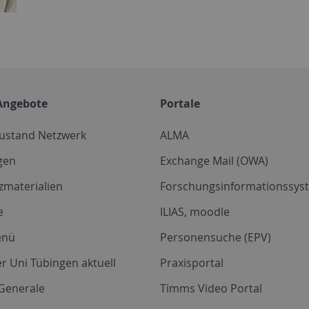
Angebote
Portale
zustand Netzwerk
ALMA
gen
Exchange Mail (OWA)
zmaterialien
Forschungsinformationssyst
e
ILIAS, moodle
enü
Personensuche (EPV)
r Uni Tübingen aktuell
Praxisportal
Generale
Timms Video Portal