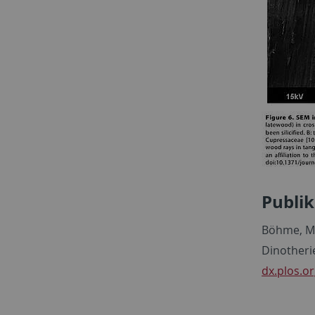
Publik
Böhme, M.,
Dinotheri
dx.plos.o