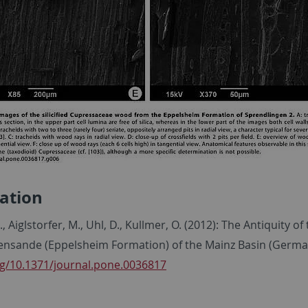
ation
 Aiglstorfer, M., Uhl, D., Kullmer, O. (2012): The Antiquity o
ensande (Eppelsheim Formation) of the Mainz Basin (Germa
rg/10.1371/journal.pone.0036817