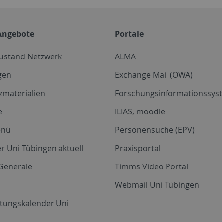
Angebote
Portale
zustand Netzwerk
ALMA
gen
Exchange Mail (OWA)
zmaterialien
Forschungsinformationssyst
e
ILIAS, moodle
enü
Personensuche (EPV)
r Uni Tübingen aktuell
Praxisportal
Generale
Timms Video Portal
Webmail Uni Tübingen
ltungskalender Uni