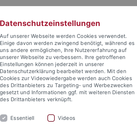
RACHE
UNI A-Z
KONTAKT
SUC
Datenschutzeinstellungen
Auf unserer Webseite werden Cookies verwendet.
Einige davon werden zwingend benötigt, während es
uns andere ermöglichen, Ihre Nutzererfahrung auf
unserer Webseite zu verbessern. Ihre getroffenen
Einstellungen können jederzeit in unserer
akultät
Datenschutzerklärung bearbeitet werden. Mit den
tologie
Cookies zur Videowiedergabe werden auch Cookies
des Drittanbieters zu Targeting- und Werbezwecken
gesetzt und Informationen ggf. mit weiteren Diensten
des Drittanbieters verknüpft.
ARBEITSGRUPPE
PALÄONTOLOGISCHE S
Essentiell
Videos
risches Becken
Alpine Molasse
Dinotheriensande
Östl