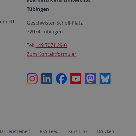
Eberhard Karls Universität
Tübingen
em FIT
Geschwister-Scholl-Platz
72074 Tübingen
Tel:
+49 7071 29-0
Zum Kontaktformular
Instagram
LinkedIn
Facebook
Youtube
Mastodon
Bluesky
Barrierefreiheit
RSS-Feed
Kurz-Link
Drucken