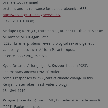
primate tooth enamel
proteins and its relevance for paleoproteomics, GBE,
https://doi.org/10.1093/gbe/evaf007
(CO-FIRST AUTHOR)
Madupe PP, Koenig C, Patramanis I, Rüther PL, Hlazo N, Mackie
M, Tawane M,
Krueger J
, et al.
(2025): Enamel proteins reveal biological sex and genetic
variability in southern African Paranthropus.
Science, 388(6750), 969-973.
Kyalo-Omamo M, Junginger A,
Krueger J
, et al. (2023):
Sedimentary ancient DNA of rotifers
reveals responses to 200 years of climate change in two
Kenyan crater lakes. Freshwater Biology,
68, 1894–1916
Krueger J
, Foerster V, Trauth MH, Hofreiter M & Tiedemann R
(2021): Exploring the past