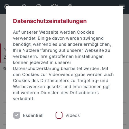
Direkt
Direkt
zum
zur
Inhalt
Fußleiste
Datenschutzeinstellungen
Auf unserer Webseite werden Cookies
verwendet. Einige davon werden zwingend
benötigt, während es uns andere ermöglichen,
Mathematisch-Naturwissenschaftliche Fakultät
Ihre Nutzererfahrung auf unserer Webseite zu
Zooarchäologie
verbessern. Ihre getroffenen Einstellungen
können jederzeit in unserer
Datenschutzerklärung bearbeitet werden. Mit
Sie sind hier:
Startseite
...
Johanna Krueger
den Cookies zur Videowiedergabe werden auch
Cookies des Drittanbieters zu Targeting- und
People
Werbezwecken gesetzt und Informationen ggf.
mit weiteren Diensten des Drittanbieters
Johanna Krueger
verknüpft.
Forschung
Essentiell
Videos
Teaching