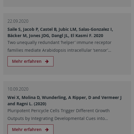
22.09.2020
Saile S, Jacob P, Castel B, Jubic LM, Salas-Gonzalez I,
Bäcker M, Jones JDG, Dangl JL, El Kasmi F. 2020
Two unequally redundant ‘helper’ immune receptor
families mediate Arabidopsis intracellular ‘sensor’…
Mehr erfahren
10.09.2020
Wei X, Molina D, Wunderling, A Ripper, D and Vermeer J
and Ragni L. (2020)
Pluripotent Pericycle Cells Trigger Different Growth
Outputs by Integrating Developmental Cues into…
Mehr erfahren