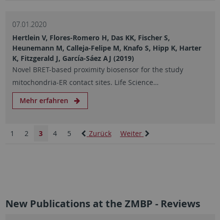
07.01.2020
Hertlein V, Flores-Romero H, Das KK, Fischer S,
Heunemann M, Calleja-Felipe M, Knafo S, Hipp K, Harter
K, Fitzgerald J, García-Sáez AJ (2019)
Novel BRET-based proximity biosensor for the study
mitochondria-ER contact sites. Life Science…
Mehr erfahren
1
2
3
4
5
Zurück
Weiter
New Publications at the ZMBP - Reviews