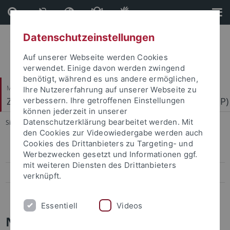
Direkt
Direkt
zum
zur
Inhalt
Fußleiste
Datenschutzeinstellungen
Auf unserer Webseite werden Cookies
verwendet. Einige davon werden zwingend
benötigt, während es uns andere ermöglichen,
Mathematisch-Naturwissenschaftliche Fakultät
Ihre Nutzererfahrung auf unserer Webseite zu
Zentrum für Molekularbiologie der Pflanzen (ZMBP)
verbessern. Ihre getroffenen Einstellungen
können jederzeit in unserer
Datenschutzerklärung bearbeitet werden. Mit
Sie sind hier:
Startseite
...
Papers
den Cookies zur Videowiedergabe werden auch
Cookies des Drittanbieters zu Targeting- und
Papers
Werbezwecken gesetzt und Informationen ggf.
mit weiteren Diensten des Drittanbieters
Press-Activities-Colloquia
verknüpft.
News Archiv
Essentiell
Videos
News ZMBP Selected Papers