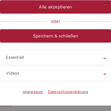
Alle akzeptieren
sch-Naturwissenschaftliche Fakultät
Fachbereiche
Zentren
oder
 NEWS
Speichern & schließen
0
lsen E, Wanke D, Kilian J, Sund
10).
Essentiell
 gene regulation in developing caryopses o
Videos
t, sugar and amino acid supply. Plant Phys, 
 internal-link>More Information
Impressum
Datenschutzerklärung
eilen