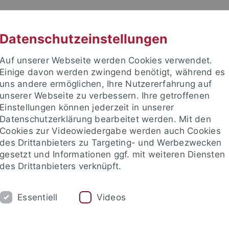
RACHE
UNI A-Z
KONTAKT
SUC
Datenschutzeinstellungen
Auf unserer Webseite werden Cookies verwendet.
Einige davon werden zwingend benötigt, während es
uns andere ermöglichen, Ihre Nutzererfahrung auf
unserer Webseite zu verbessern. Ihre getroffenen
Einstellungen können jederzeit in unserer
akultät
Datenschutzerklärung bearbeitet werden. Mit den
ologie der Pflanzen (ZMBP)
Cookies zur Videowiedergabe werden auch Cookies
des Drittanbieters zu Targeting- und Werbezwecken
gesetzt und Informationen ggf. mit weiteren Diensten
des Drittanbieters verknüpft.
CENTRAL FACILITIES
Essentiell
Videos
anet
Contact