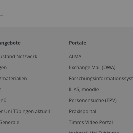
Angebote
Portale
zustand Netzwerk
ALMA
gen
Exchange Mail (OWA)
zmaterialien
Forschungsinformationssyst
e
ILIAS, moodle
enü
Personensuche (EPV)
r Uni Tübingen aktuell
Praxisportal
Generale
Timms Video Portal