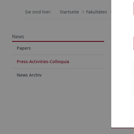
Sie sind hier:
Startseite
Fakultäten
Mathemati
ZMBP
News
22.03.201
Papers
Mange
Press-Activities-Colloquia
C (20
News Archiv
Diurnal
of ligh
<link _top
T