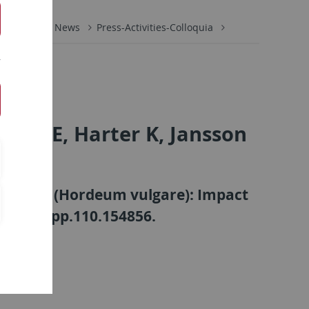
ZMBP
News
Press-Activities-Colloquia
berg E, Harter K, Jansson
f barley (Hordeum vulgare): Impact
10.1104/pp.110.154856.