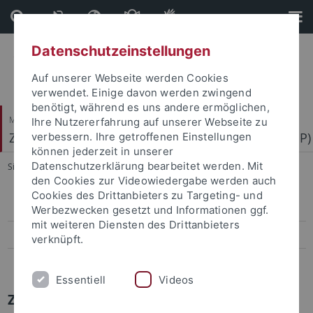
Direkt
Direkt
zum
zur
Inhalt
Fußleiste
Datenschutzeinstellungen
Auf unserer Webseite werden Cookies
verwendet. Einige davon werden zwingend
benötigt, während es uns andere ermöglichen,
Mathematisch-Naturwissenschaftliche Fakultät
Ihre Nutzererfahrung auf unserer Webseite zu
Zentrum für Molekularbiologie der Pflanzen (ZMBP)
verbessern. Ihre getroffenen Einstellungen
können jederzeit in unserer
Datenschutzerklärung bearbeitet werden. Mit
Sie sind hier:
Startseite
...
Press-Activities-Colloquia
den Cookies zur Videowiedergabe werden auch
Cookies des Drittanbieters zu Targeting- und
Papers
Werbezwecken gesetzt und Informationen ggf.
mit weiteren Diensten des Drittanbieters
Press-Activities-Colloquia
verknüpft.
News Archiv
Essentiell
Videos
ZMBP NEWS